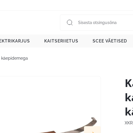
EKTRIKARJUS
KAITSERIIETUS
SCEE VÄETISED
t käepidemega
K
k
k
XKR