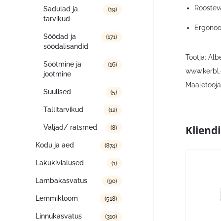
Roostev
Sadulad ja
(19)
tarvikud
Ergonoo
Söödad ja
(171)
söödalisandid
Tootja: Al
Söötmine ja
(16)
www.kerbl
jootmine
Maaletooja:
Suulised
(5)
Tallitarvikud
(12)
Kliend
Valjad/ ratsmed
(8)
Kodu ja aed
(874)
Lakukivialused
(1)
Lambakasvatus
(90)
Lemmikloom
(518)
Linnukasvatus
(310)