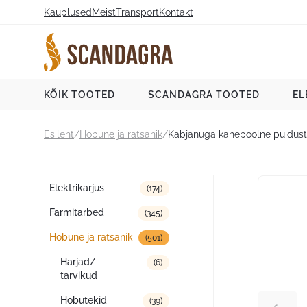
Liigu
Kauplused
Meist
Transport
Kontakt
sisu
juurde
Scandagra e-pood
KÕIK TOOTED
SCANDAGRA TOOTED
EL
Esileht
/
Hobune ja ratsanik
/
Kabjanuga kahepoolne puidus
Tootekategooriad
Elektrikarjus
(174)
Farmitarbed
(345)
Hobune ja ratsanik
(501)
Harjad/
(6)
tarvikud
Hobutekid
(39)