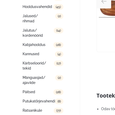
Hooldusvahendid
(45)
Jalused/
(2)
rihmad
Jalutus/
(14)
kordenöörid
Kabjahooldus
(28)
Kannused
(4)
Kärbseloorid/
(17)
tekid
Mänguasjad/
(2)
ajaviide
Päitsed
(28)
Tootek
Putukatõrjevahendid
(8)
Odav töö
Ratsanikule
(77)