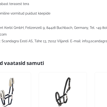
abast terasest tera
miline vormitud puidust käepide
bert Kerbl GmbH, Felizenzell 9, 84428 Buchbach, Germany, Tel. +49 8
.com
 Scandagra Eesti AS, Tähe 13, 71012 Viljandi. E-mail:
info@scandagra
id vaatasid samuti