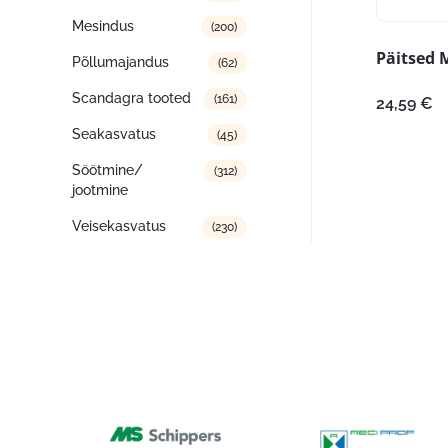
Mesindus
(200)
Päitsed 
Põllumajandus
(62)
Scandagra tooted
(161)
24,59
€
Seakasvatus
(45)
Söötmine/
(312)
jootmine
Veisekasvatus
(230)