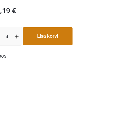
,19
€
Lisa korvi
laos