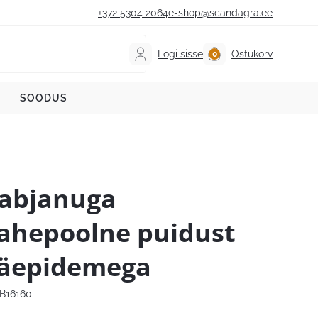
+372 5304 2064
e-shop@scandagra.ee
Logi sisse
Ostukorv
SOODUS
abjanuga
ahepoolne puidust
äepidemega
B16160