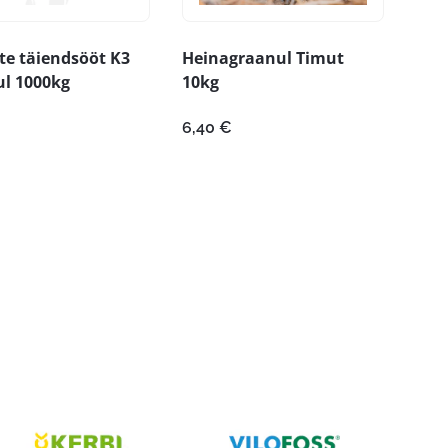
e täiendsööt K3
Heinagraanul Timut
ul 1000kg
10kg
6,40
€