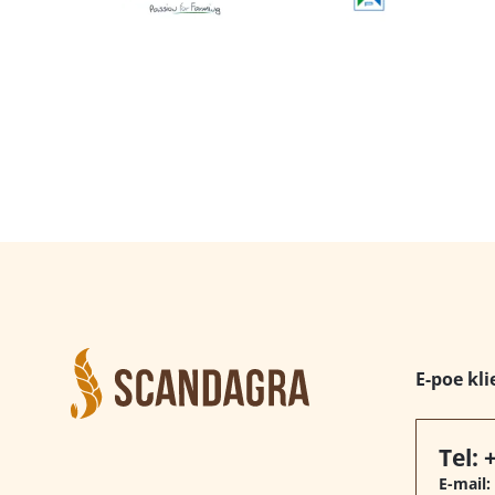
E-poe kli
Tel:
E-mail: