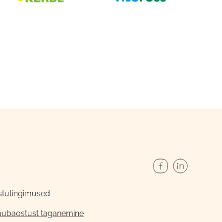
stutingimused
aubaostust taganemine