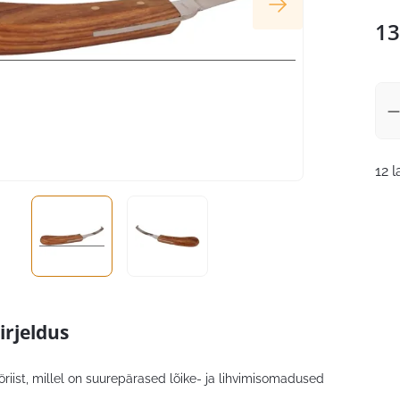
13
12 
irjeldus
riist, millel on suurepärased lõike- ja lihvimisomadused