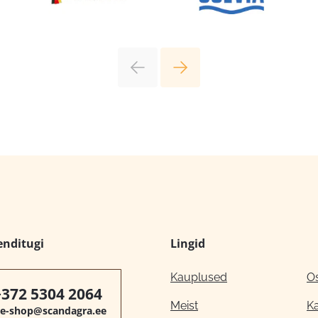
enditugi
Lingid
Kauplused
O
+372 5304 2064
Meist
K
e-shop@scandagra.ee