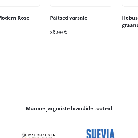
Modern Rose
Päitsed varsale
Hobust
graan
36,99
€
Müüme järgmiste brändide tooteid