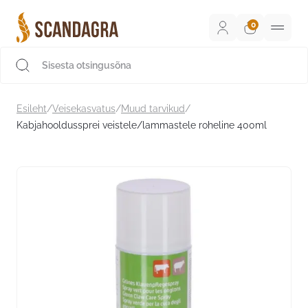
Liigu
sisu
juurde
Scandagra e-pood
Esileht
/
Veisekasvatus
/
Muud tarvikud
/
Kabjahooldussprei veistele/lammastele roheline 400ml