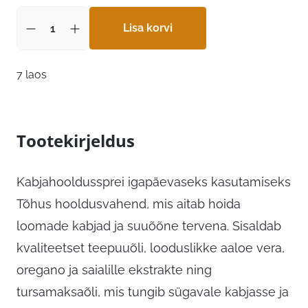
Lisa korvi
7 laos
Tootekirjeldus
Kabjahooldussprei igapäevaseks kasutamiseks
Tõhus hooldusvahend, mis aitab hoida
loomade kabjad ja suuõõne tervena. Sisaldab
kvaliteetset teepuuõli, looduslikke aaloe vera,
oregano ja saialille ekstrakte ning
tursamaksaõli, mis tungib sügavale kabjasse ja