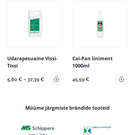
Udarapesuaine Vissi-
Cai-Pan liniment
Tissi
1000ml
Hinnavahemik:
5,80
€
–
37,39
€
45,59
€
5,80 €
kuni
37,39 €
Müüme järgmiste brändide tooteid