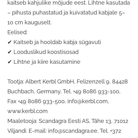
kaitseb kahjulike mõjude eest. Lihtne kasutada
– pihusta puhastatud ja kuivatatud kabjale 5–
10 cm kauguselt.
Eelised:
✔ Kaitseb ja hooldab kabja sügavuti
✔ Looduslikud koostisosad
✔ Lihtne ja kiire kasutamine
Tootja: Albert Kerbl GmbH, Felizenzell 9, 84428
Buchbach, Germany, Tel. +49 8086 933-100,
Fax +49 8086 933-500,
info@kerbl.com
,
www.kerbl.com
Maaletooja: Scandagra Eesti AS, Tähe 13, 71012
Viljandi. E-mail:
info@scandagra.ee
, Tel. +372