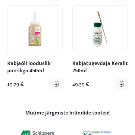
Kabjaõli looduslik
Kabjatugevdaja Keralit
pintsliga 450ml
250ml
19,79
€
49,39
€
Müüme järgmiste brändide tooteid