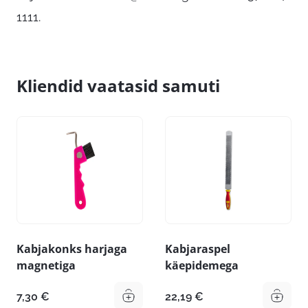
1111.
Kliendid vaatasid samuti
Kabjakonks harjaga
Kabjaraspel
magnetiga
käepidemega
7,30
€
22,19
€