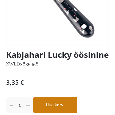
Kabjahari Lucky öösinine
XWLD3835456
3,35
€
Lisa korvi