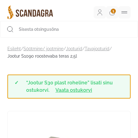
Liigu
sisu
juurde
Scandagra e-pood
Esileht
/
Söötmine/ jootmine
/
Jooturid
/
Tavajooturid
/
Jootur S1090 roostevaba teras 2,5l
“Jootur S30 plast roheline” lisati sinu
ostukorvi.
Vaata ostukorvi