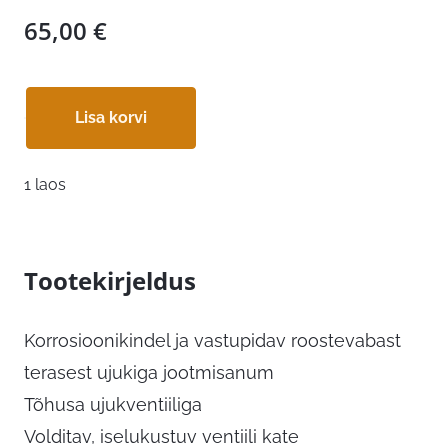
65,00
€
Lisa korvi
1 laos
Tootekirjeldus
Korrosioonikindel ja vastupidav roostevabast
terasest ujukiga jootmisanum
Tõhusa ujukventiiliga
Volditav, iselukustuv ventiili kate