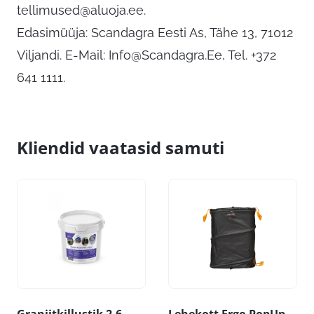
tellimused@aluoja.ee
.
Edasimüüja: Scandagra Eesti As, Tähe 13, 71012
Viljandi. E-Mail:
Info@Scandagra.Ee
, Tel. +372
641 1111.
Kliendid vaatasid samuti
Graniitkillustik 2-6
Lehekott Ergo PopUp