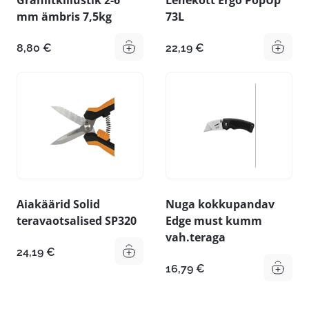
mm ämbris 7,5kg
73L
8,80
€
22,19
€
Aiakäärid Solid
Nuga kokkupandav
teravaotsalised SP320
Edge must kumm
vah.teraga
24,19
€
16,79
€