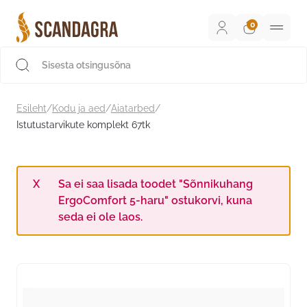
Liigu
sisu
juurde
Scandagra e-pood
Esileht
/
Kodu ja aed
/
Aiatarbed
/
Istutustarvikute komplekt 67tk
Sa ei saa lisada toodet "Sõnnikuhang
ErgoComfort 5-haru" ostukorvi, kuna
seda ei ole laos.