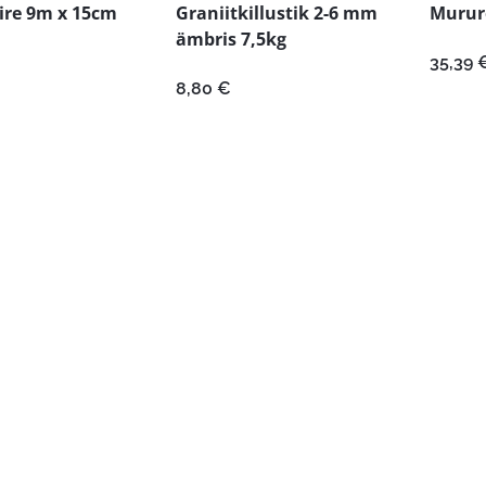
ire 9m x 15cm
Graniitkillustik 2-6 mm
Murur
ämbris 7,5kg
35,39
8,80
€