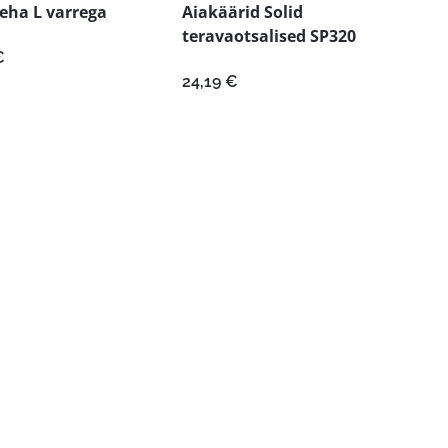
eha L varrega
Aiakäärid Solid
teravaotsalised SP320
€
24,19
€