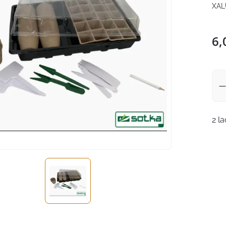
XAL
6,
2 l