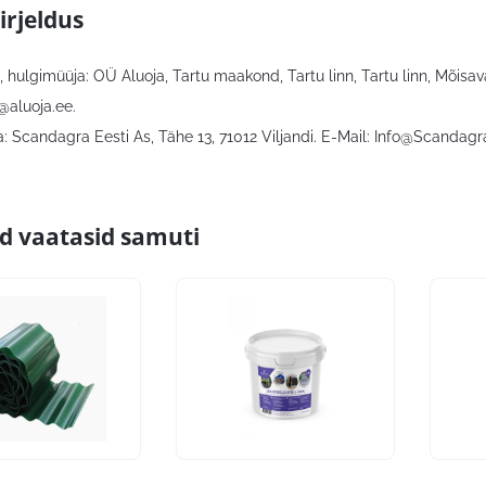
irjeldus
 hulgimüüja: OÜ Aluoja, Tartu maakond, Tartu linn, Tartu linn, Mõisava
@aluoja.ee
.
 Scandagra Eesti As, Tähe 13, 71012 Viljandi. E-Mail:
Info@Scandagr
id vaatasid samuti