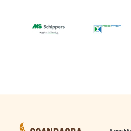
E-poe kli