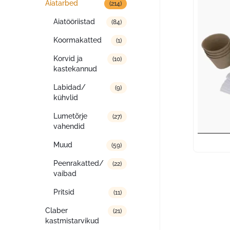
Aiatarbed
(214)
Aiatööriistad
(84)
Koormakatted
(1)
Korvid ja
(10)
kastekannud
Labidad/
(9)
kühvlid
Lumetõrje
(27)
vahendid
Muud
(59)
Peenrakatted/
(22)
vaibad
Pritsid
(11)
Claber
(21)
kastmistarvikud