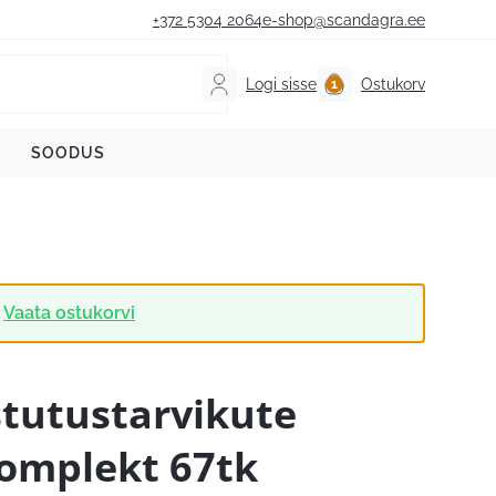
+372 5304 2064
e-shop@scandagra.ee
Logi sisse
Ostukorv
SOODUS
Vaata ostukorvi
stutustarvikute
omplekt 67tk