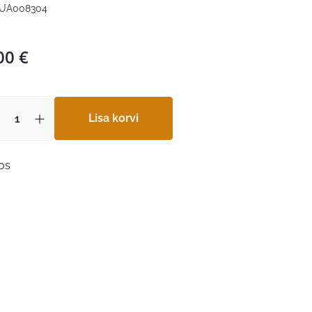
UA008304
00
€
Lisa korvi
aos