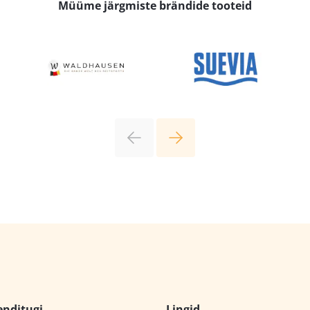
Müüme järgmiste brändide tooteid
enditugi
Lingid