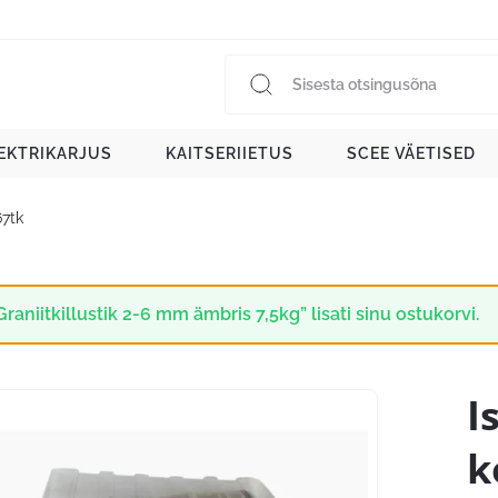
EKTRIKARJUS
KAITSERIIETUS
SCEE VÄETISED
67tk
Graniitkillustik 2-6 mm ämbris 7,5kg” lisati sinu ostukorvi.
I
k