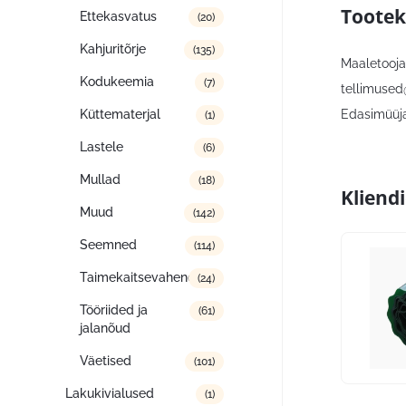
Tootek
Ettekasvatus
(20)
Kahjuritõrje
(135)
Maaletooja,
Kodukeemia
(7)
tellimused
Edasimüüja:
Küttematerjal
(1)
Lastele
(6)
Mullad
(18)
Kliend
Muud
(142)
Seemned
(114)
Taimekaitsevahendid
(24)
Tööriided ja
(61)
jalanõud
Väetised
(101)
Lakukivialused
(1)