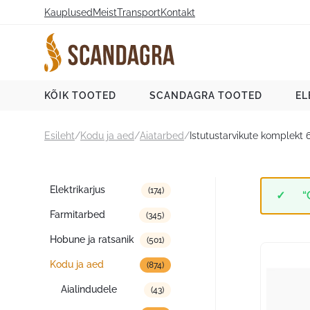
Liigu
Kauplused
Meist
Transport
Kontakt
sisu
juurde
Scandagra e-pood
KÕIK TOOTED
SCANDAGRA TOOTED
EL
Esileht
/
Kodu ja aed
/
Aiatarbed
/
Istutustarvikute komplekt 
Tootekategooriad
Elektrikarjus
(174)
“
Farmitarbed
(345)
Hobune ja ratsanik
(501)
Kodu ja aed
(874)
Aialindudele
(43)