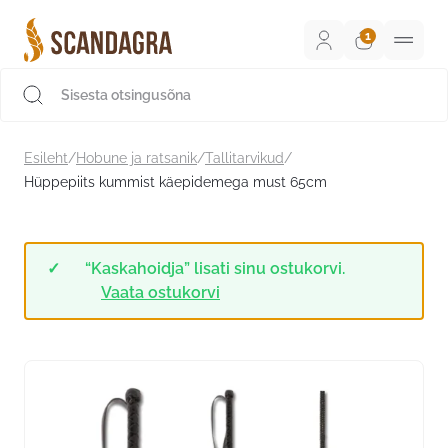
Liigu
sisu
juurde
Scandagra e-pood
Esileht
/
Hobune ja ratsanik
/
Tallitarvikud
/
Hüppepiits kummist käepidemega must 65cm
“Kaskahoidja” lisati sinu ostukorvi.
Vaata ostukorvi