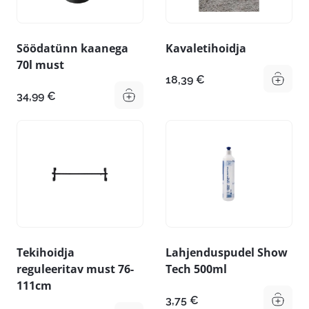
Söödatünn kaanega
Kavaletihoidja
70l must
18,39
€
34,99
€
Tekihoidja
Lahjenduspudel Show
reguleeritav must 76-
Tech 500ml
111cm
3,75
€