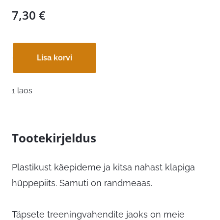
7,30
€
Lisa korvi
1 laos
Tootekirjeldus
Plastikust käepideme ja kitsa nahast klapiga
hüppepiits. Samuti on randmeaas.
Täpsete treeningvahendite jaoks on meie