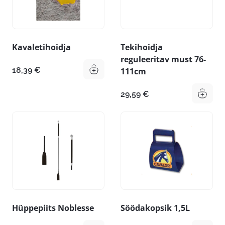
Kavaletihoidja
Tekihoidja
reguleeritav must 76-
18,39
€
111cm
29,59
€
Hüppepiits Noblesse
Söödakopsik 1,5L