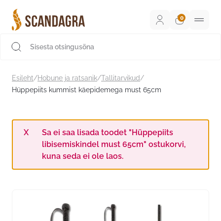
Liigu
sisu
juurde
Scandagra e-pood
Esileht
/
Hobune ja ratsanik
/
Tallitarvikud
/
Hüppepiits kummist käepidemega must 65cm
Sa ei saa lisada toodet "Hüppepiits
libisemiskindel must 65cm" ostukorvi,
kuna seda ei ole laos.