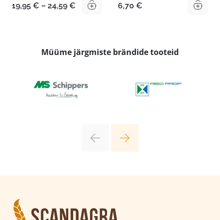
Hinnavahemik:
19,95
€
–
24,59
€
6,70
€
19,95 €
kuni
24,59 €
Müüme järgmiste brändide tooteid