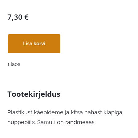
7,30
€
Lisa korvi
1 laos
Tootekirjeldus
Plastikust käepideme ja kitsa nahast klapiga
hüppepiits. Samuti on randmeaas.