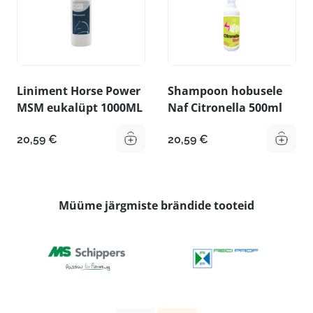
Liniment Horse Power
Shampoon hobusele
MSM eukalüpt 1000ML
Naf Citronella 500ml
20,59
€
20,59
€
Müüme järgmiste brändide tooteid