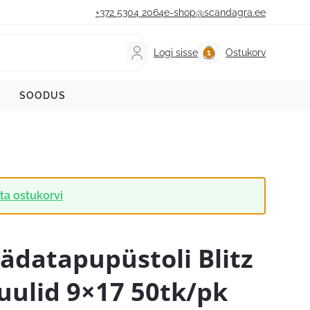
+372 5304 2064
e-shop@scandagra.ee
Logi sisse
Ostukorv
SOODUS
ta ostukorvi
ädatapupüstoli Blitz
uulid 9×17 50tk/pk