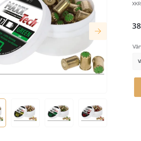
XKR
38
Vär