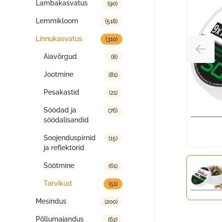
Lambakasvatus
(90)
Lemmikloom
(518)
Linnukasvatus
(310)
Aiavõrgud
(8)
Jootmine
(81)
Pesakastid
(21)
Söödad ja
(76)
söödalisandid
Soojenduspirnid
(15)
ja reflektorid
Söötmine
(61)
Tarvikud
(51)
Mesindus
(200)
Põllumajandus
(62)