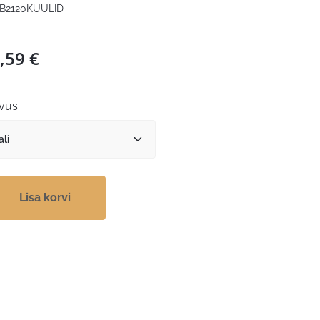
B2120KUULID
,59
€
vus
Lisa korvi