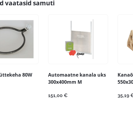
id vaatasid samuti
küttekeha 80W
Automaatne kanala uks
Kanaõr
300x400mm M
550x3
151,00
€
35,19