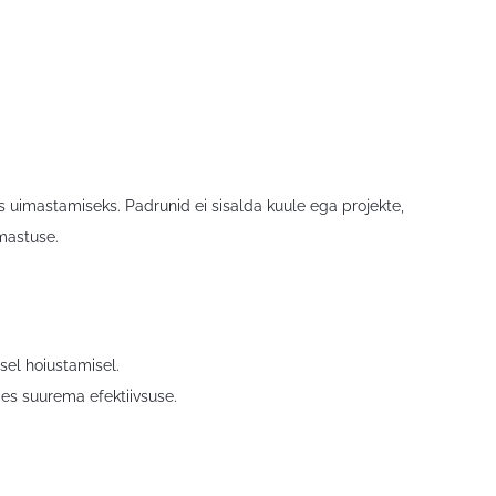
uimastamiseks. Padrunid ei sisalda kuule ega projekte,
imastuse.
isel hoiustamisel.
es suurema efektiivsuse.