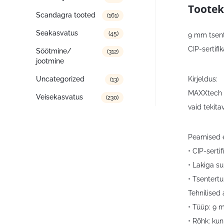
Tootek
Scandagra tooted
(161)
Seakasvatus
(45)
9 mm tsent
CIP-sertifi
Söötmine/
(312)
jootmine
Kirjeldus:
Uncategorized
(13)
MAXXtech 9
Veisekasvatus
(230)
vaid tekit
Peamised e
• CIP-serti
• Lakiga su
• Tsentert
Tehnilised
• Tüüp: 9 
• Rõhk: kun