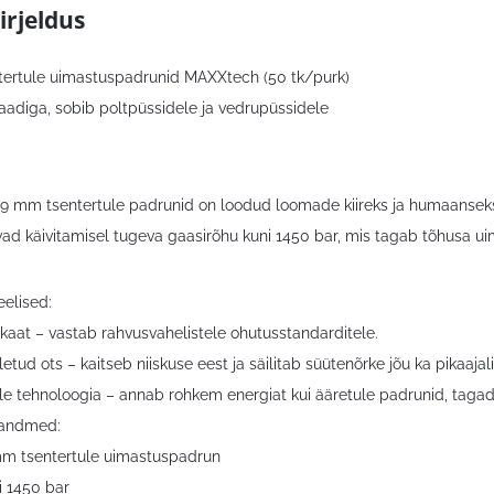
irjeldus
ertule uimastuspadrunid MAXXtech (50 tk/purk)
kaadiga, sobib poltpüssidele ja vedrupüssidele
 mm tsentertule padrunid on loodud loomade kiireks ja humaanseks 
avad käivitamisel tugeva gaasirõhu kuni 1450 bar, mis tagab tõhusa u
elised:
fikaat – vastab rahvusvahelistele ohutusstandarditele.
letud ots – kaitseb niiskuse eest ja säilitab süütenõrke jõu ka pikaajal
ule tehnoloogia – annab rohkem energiat kui ääretule padrunid, tagad
 andmed:
mm tsentertule uimastuspadrun
i 1450 bar