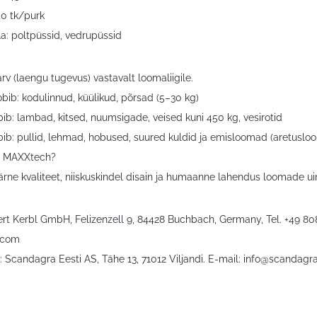
50 tk/purk
la: poltpüssid, vedrupüssid
ärv (laengu tugevus) vastavalt loomaliigile.
bib: kodulinnud, küülikud, põrsad (5–30 kg)
ib: lambad, kitsed, nuumsigade, veised kuni 450 kg, vesirotid
ib: pullid, lehmad, hobused, suured kuldid ja emisloomad (aretuslo
a MAXXtech?
rne kvaliteet, niiskuskindel disain ja humaanne lahendus loomade u
bert Kerbl GmbH, Felizenzell 9, 84428 Buchbach, Germany, Tel. +49 8
.com
 Scandagra Eesti AS, Tähe 13, 71012 Viljandi. E-mail:
info@scandagra