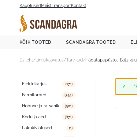
Liigu
Kauplused
Meist
Transport
Kontakt
sisu
juurde
Scandagra e-pood
KÕIK TOOTED
SCANDAGRA TOOTED
EL
Esileht
/
Linnukasvatus
/
Tarvikud
/
Hädatapupüstoli Blitz kuu
Tootekategooriad
Elektrikarjus
(174)
“
Farmitarbed
(345)
Hobune ja ratsanik
(501)
Kodu ja aed
(874)
Lakukivialused
(1)