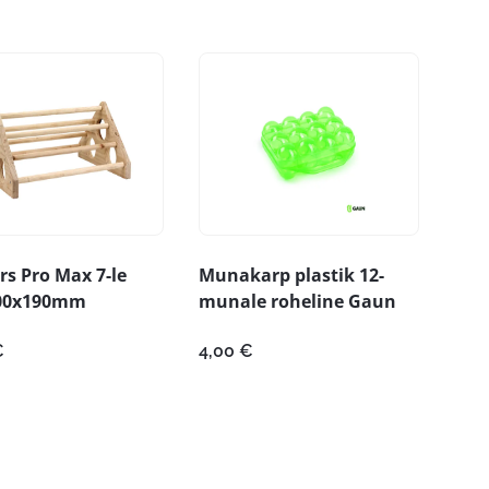
s Pro Max 7-le
Munakarp plastik 12-
00x190mm
munale roheline Gaun
€
4,00
€