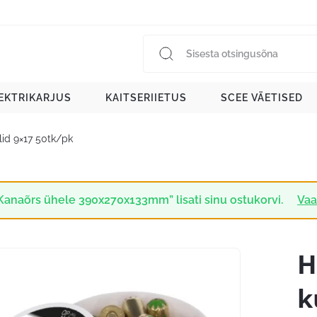
EKTRIKARJUS
KAITSERIIETUS
SCEE VÄETISED
lid 9×17 50tk/pk
Kanaõrs ühele 390x270x133mm” lisati sinu ostukorvi.
Vaa
H
k