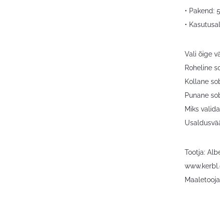
• Pakend: 
• Kasutusa
Vali õige v
Roheline so
Kollane sob
Punane sob
Miks valid
Usaldusvää
Tootja: Al
www.kerbl
Maaletooja: