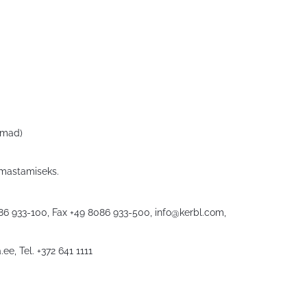
omad)
imastamiseks.
086 933-100, Fax +49 8086 933-500,
info@kerbl.com
,
.ee
, Tel. +372 641 1111