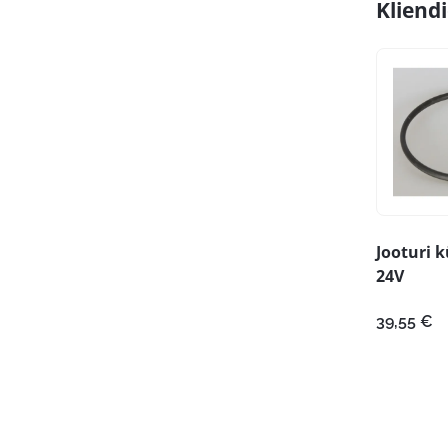
Kliend
Jooturi 
24V
39,55
€