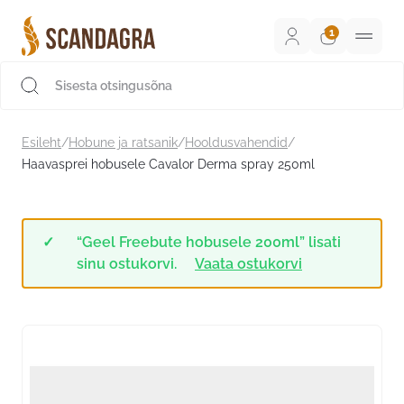
Liigu
sisu
juurde
Scandagra e-pood
Esileht
/
Hobune ja ratsanik
/
Hooldusvahendid
/
Haavasprei hobusele Cavalor Derma spray 250ml
“Geel Freebute hobusele 200ml” lisati
sinu ostukorvi.
Vaata ostukorvi