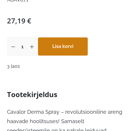
27,19
€
Lisa korvi
3 laos
Tootekirjeldus
Cavalor Derma Spray – revolutsiooniline areng
haavade hoolitsuses! Sarnaselt
seedesüsteemile on ka nahale leiduvad