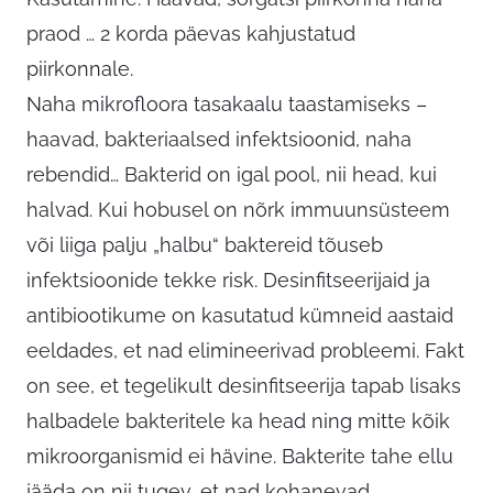
praod … 2 korda päevas kahjustatud
piirkonnale.
Naha mikrofloora tasakaalu taastamiseks –
haavad, bakteriaalsed infektsioonid, naha
rebendid… Bakterid on igal pool, nii head, kui
halvad. Kui hobusel on nõrk immuunsüsteem
või liiga palju „halbu“ baktereid tõuseb
infektsioonide tekke risk. Desinfitseerijaid ja
antibiootikume on kasutatud kümneid aastaid
eeldades, et nad elimineerivad probleemi. Fakt
on see, et tegelikult desinfitseerija tapab lisaks
halbadele bakteritele ka head ning mitte kõik
mikroorganismid ei hävine. Bakterite tahe ellu
jääda on nii tugev, et nad kohanevad