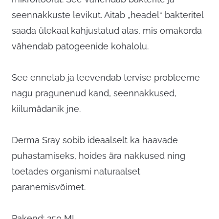
seennakkuste levikut. Aitab „headel“ bakteritel
saada ülekaal kahjustatud alas, mis omakorda
vähendab patogeenide kohalolu.
See ennetab ja leevendab tervise probleeme
nagu pragunenud kand, seennakkused,
kiilumädanik jne.
Derma Sray sobib ideaalselt ka haavade
puhastamiseks, hoides ära nakkused ning
toetades organismi naturaalset
paranemisvõimet.
Pakend: 250 ML