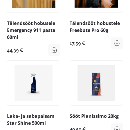
Täiendsööt hobusele
Täiendsööt hobustele
Emergency 911 pasta
Freebute Pro 60g
60ml
17,59
€
44,39
€
Laka- ja sabapalsam
Sööt Pianissimo 20kg
Star Shine 500ml
49,59
€