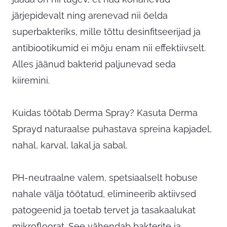
järjepidevalt ning arenevad nii öelda
superbakteriks, mille tõttu desinfitseerijad ja
antibiootikumid ei mõju enam nii effektiivselt.
Alles jäänud bakterid paljunevad seda
kiiremini.
Kuidas töötab Derma Spray? Kasuta Derma
Sprayd naturaalse puhastava spreina kapjadel,
nahal, karval, lakal ja sabal.
PH-neutraalne valem, spetsiaalselt hobuse
nahale välja töötatud, elimineerib aktiivsed
patogeenid ja toetab tervet ja tasakaalukat
mikrofloorat. See vähendab bakterite ja