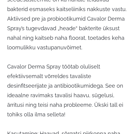
bakterid esmaseks kaitseliiniks nakkuste vastu.
Aktiivsed pre ja probiootikumid Cavalor Derma
Spray’s tugevdavad „heade“ bakterite üksust
nahal ning kaitseb naha floorat, toetades keha
loomulikku vastupanuvõimet.
Cavalor Derma Spray töötab oluliselt
efektiivsemalt võrreldes tavaliste
desinfitseerijate ja antibiootikumidega. See on
ideaalne ravimaks tavalisi haavu, sügelusi,
ärritusi ning teisi naha probleeme. Ükski tall ei
tohiks olla ilma selleta!
Kasutamine: Haavad, sõrgatsi piirkonna naha