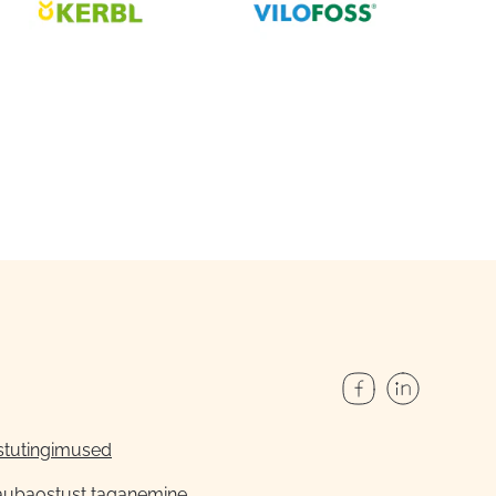
stutingimused
aubaostust taganemine