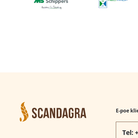
E-poe kli
Tel: