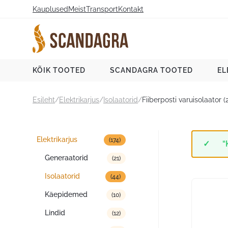
Liigu
Kauplused
Meist
Transport
Kontakt
sisu
juurde
Scandagra e-pood
KÕIK TOOTED
SCANDAGRA TOOTED
EL
Esileht
/
Elektrikarjus
/
Isolaatorid
/
Fiiberposti varuisolaator (
Tootekategooriad
Elektrikarjus
(174)
“
Generaatorid
(21)
Isolaatorid
(44)
Käepidemed
(10)
Lindid
(12)