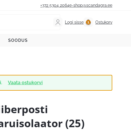
+372 5304 2064
e-shop@scandagra.ee
Logi sisse
Ostukorv
SOODUS
i.
Vaata ostukorvi
iiberposti
aruisolaator (25)