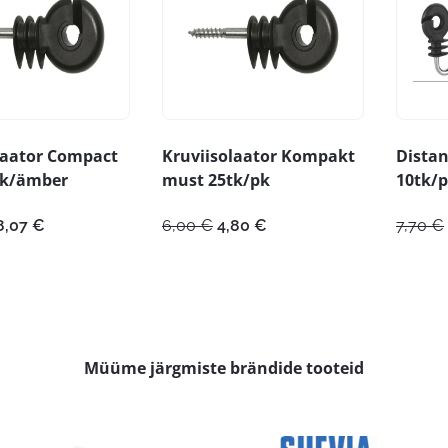
laator Compact
Kruviisolaator Kompakt
Distan
tk/ämber
must 25tk/pk
10tk/
lgne
Praegune
Algne
Praegune
8,07
€
6,00
€
4,80
€
7,70
€
ind
hind
hind
hind
i:
on:
oli:
on:
2,59 €.
18,07 €.
6,00 €.
4,80 €.
Müüme järgmiste brändide tooteid