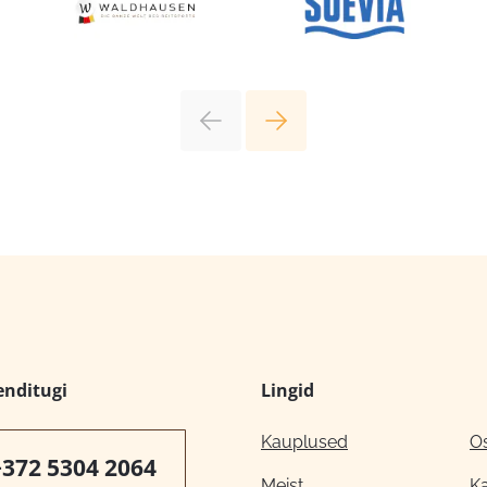
enditugi
Lingid
Kauplused
O
+372 5304 2064
Meist
K