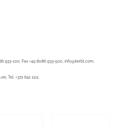
086 933-100, Fax +49 8086 933-500,
info@kerbl.com
,
.ee
, Tel. +372 641 1111.