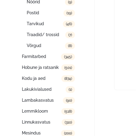
Nöörid
(9)
Postid
(19)
Tarvikud
(46)
Traadid/ trossid
(7)
Võrgud
(8)
Farmitarbed
(345)
Hobune ja ratsanik
(501)
Kodu ja aed
(874)
Lakukivialused
(1)
Lambakasvatus
(90)
Lemmikloom
(518)
Linnukasvatus
(310)
Mesindus
(200)