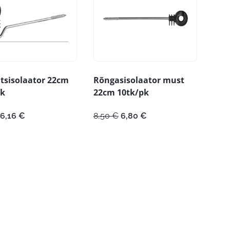
tsisolaator 22cm
Rõngasisolaator must
pk
22cm 10tk/pk
Algne
Praegune
Algne
Praegune
6,16
€
8,50
€
6,80
€
hind
hind
hind
hind
oli:
on:
oli:
on:
7,70 €.
6,16 €.
8,50 €.
6,80 €.