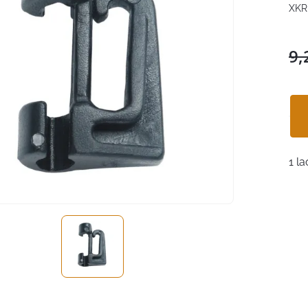
XKR
9,
1 la