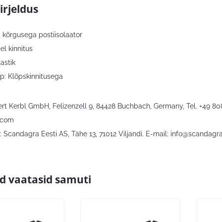
irjeldus
kõrgusega postiisolaator
el kinnitus
lastik
üp: Klõpskinnitusega
bert Kerbl GmbH, Felizenzell 9, 84428 Buchbach, Germany, Tel. +49 8
.com
 Scandagra Eesti AS, Tähe 13, 71012 Viljandi. E-mail:
info@scandagra
id vaatasid samuti