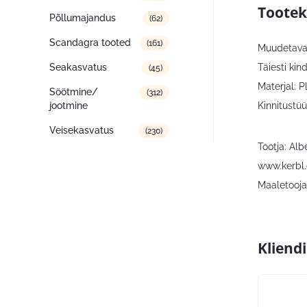
Tootek
Põllumajandus
(62)
Scandagra tooted
(161)
Muudetava 
Täiesti kind
Seakasvatus
(45)
Materjal: P
Söötmine/
(312)
Kinnitustü
jootmine
Veisekasvatus
(230)
Tootja: Al
www.kerbl
Maaletooja:
Kliend