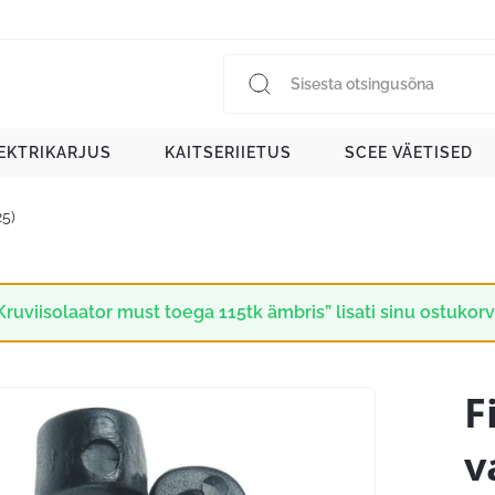
EKTRIKARJUS
KAITSERIIETUS
SCEE VÄETISED
25)
Kruviisolaator must toega 115tk ämbris” lisati sinu ostukorv
F
v