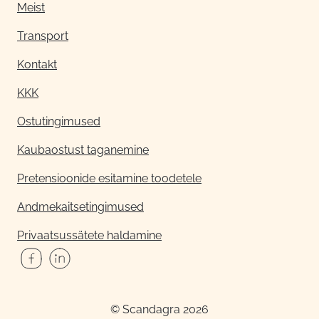
Meist
Transport
Kontakt
KKK
Ostutingimused
Kaubaostust taganemine
Pretensioonide esitamine toodetele
Andmekaitsetingimused
Privaatsussätete haldamine
© Scandagra 2026