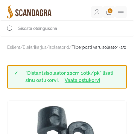
Liigu
sisu
juurde
Scandagra e-pood
Esileht
/
Elektrikarjus
/
Isolaatorid
/
Fiiberposti varuisolaator (25)
“Distantsisolaator 22cm 10tk/pk” lisati
sinu ostukorvi.
Vaata ostukorvi