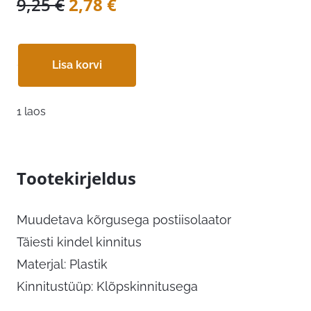
Algne
Praegune
9,25
€
2,78
€
hind
hind
oli:
on:
Lisa korvi
9,25 €.
2,78 €.
1 laos
Tootekirjeldus
Muudetava kõrgusega postiisolaator
Täiesti kindel kinnitus
Materjal: Plastik
Kinnitustüüp: Klõpskinnitusega