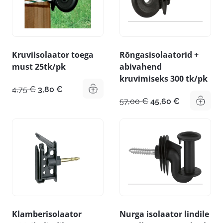
Kruviisolaator toega
Rõngasisolaatorid +
must 25tk/pk
abivahend
kruvimiseks 300 tk/pk
Algne
Praegune
4,75
€
3,80
€
hind
hind
Algne
Praegune
57,00
€
45,60
€
oli:
on:
hind
hind
4,75 €.
3,80 €.
oli:
on:
57,00 €.
45,60 €.
Klamberisolaator
Nurga isolaator lindile