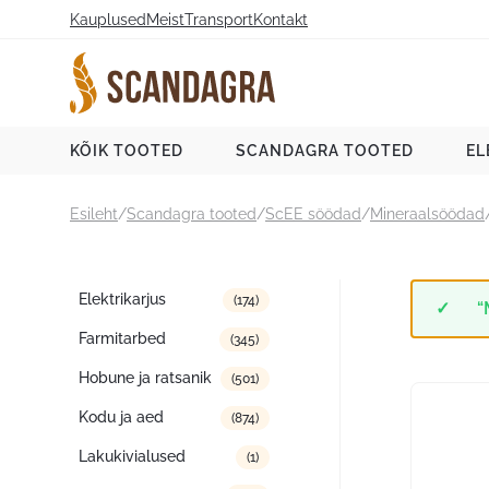
Liigu
Kauplused
Meist
Transport
Kontakt
sisu
juurde
Scandagra e-pood
KÕIK TOOTED
SCANDAGRA TOOTED
EL
Esileht
/
Scandagra tooted
/
ScEE söödad
/
Mineraalsöödad
Tootekategooriad
Elektrikarjus
(174)
“
Farmitarbed
(345)
Hobune ja ratsanik
(501)
Kodu ja aed
(874)
Lakukivialused
(1)