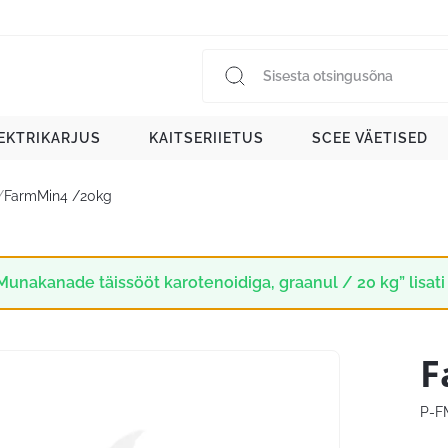
EKTRIKARJUS
KAITSERIIETUS
SCEE VÄETISED
/
FarmMin4 /20kg
Munakanade täissööt karotenoidiga, graanul / 20 kg” lisati
F
P-F