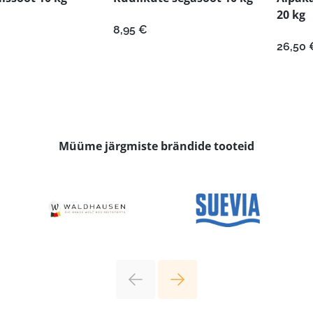
20 kg
8,95
€
26,50
Müüme järgmiste brändide tooteid