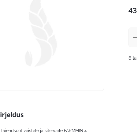
43
6 l
irjeldus
 täiendsööt veistele ja kitsedele FARMMIN 4