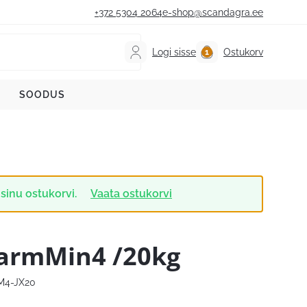
+372 5304 2064
e-shop@scandagra.ee
Logi sisse
Ostukorv
SOODUS
 sinu ostukorvi.
Vaata ostukorvi
armMin4 /20kg
M4-JX20