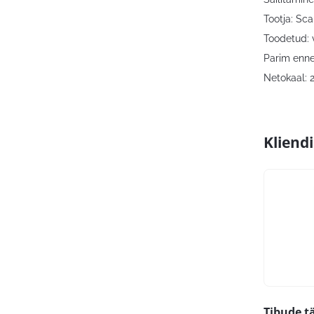
Tootja: Sca
Toodetud: 
Parim enne
Netokaal: 
Kliend
Tibude tä