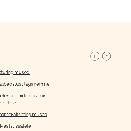
stutingimused
aubaostust taganemine
etensioonide esitamine
odetele
ndmekaitsetingimused
ivaatsussätete