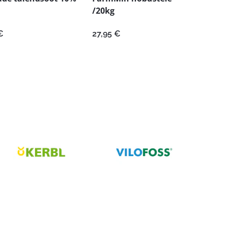
/20kg
€
27,95
€