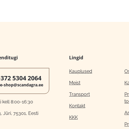
enditugi
Lingid
Kauplused
O
+372 5304 2064
Meist
K
e-shop@scandagra.ee
Transport
Pr
to
 kell 8:00-16:30
Kontakt
A
, Jüri, 75301, Eesti
KKK
Pr