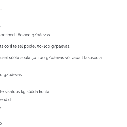
e:
:
sperioodil 80-120 g/päevas
tsiooni teisel poolel 50-100 g/päevas.
usel sööta soola 50-100 g/päevas või vabalt lakusoola
 10 g/päevas
ite sisaldus kg sööda kohta
endid:
0
0
0