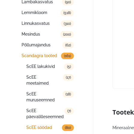
Lambakasvatus
(90)
Lemmikloom
(518)
Linnukasvatus
(310)
Mesindus
(200)
Põllumajandus
(62)
Scandagra tooted
(161)
ScEE lakukivid
(5)
ScEE
(17)
meetaimed
ScEE
(18)
muruseemned
Tootek
ScEE
(7)
päevalilleseemned
ScEE söödad
Mineraalne
(80)