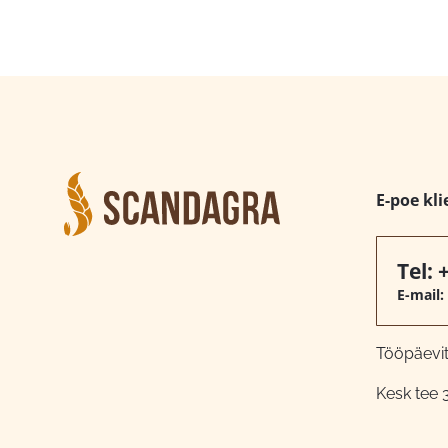
E-poe kli
Tel:
E-mail:
Tööpäeviti
Kesk tee 3