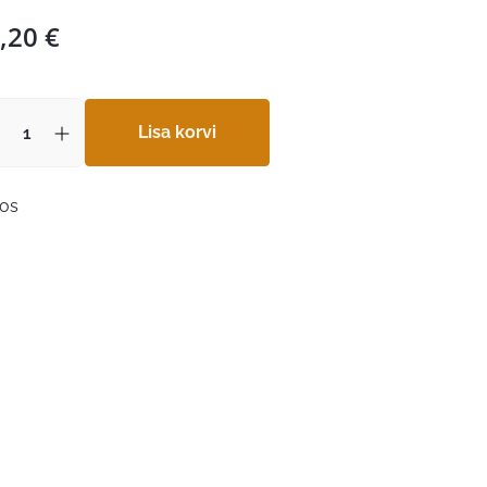
,20
€
Lisa korvi
aos