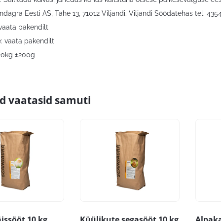
ndagra Eesti AS, Tähe 13, 71012 Viljandi. Viljandi Söödatehas tel. 435
vaata pakendilt
: vaata pakendilt
20kg ±200g
id vaatasid samuti
issööt 10 kg
Küülikute segasööt 10 kg
Alpak