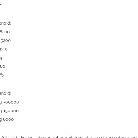
7
ndid:
8200
 5200
 940
4
 80
63
ndid:
kg 700000
kg 150000
kg 6000
: Säilitada kuivas, jahedas kohas kaitstuna otsese päikesevalguse ees