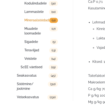
Ca:P 0,7:1
Kodulindudele
(30)
Kasutamin
Lammastele
(10)
Mineraalsöödad
(12)
Lehmad
Muudele
Kinni
(17)
loomadele
Lakta
Sigadele
(5)
Vajad
Teraviljad
(13)
Veistele
(14)
Kitsed:
ScEE väetised
(29)
Seakasvatus
Toitefaktor
(45)
Makroelem
Söötmine/
(312)
jootmine
Ca g/kg 7
P g/kg 10
Veisekasvatus
(230)
Mg g/kg 9