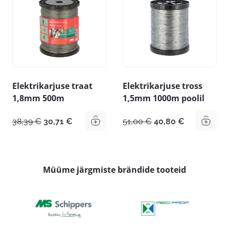
16,19 €.
12,95 €.
Elektrikarjuse traat
Elektrikarjuse tross
1,8mm 500m
1,5mm 1000m poolil
Algne
Praegune
Algne
Praegune
38,39
€
30,71
€
51,00
€
40,80
€
hind
hind
hind
hind
oli:
on:
oli:
on:
38,39 €.
30,71 €.
51,00 €.
40,80 €.
Müüme järgmiste brändide tooteid