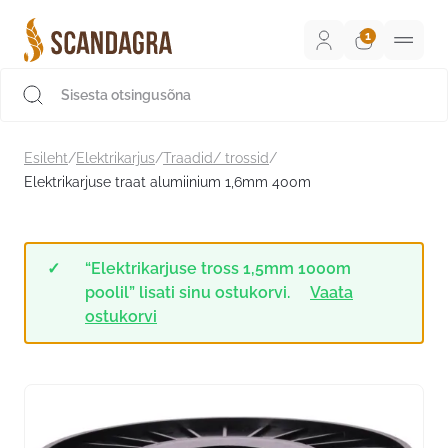
Liigu
sisu
juurde
Scandagra e-pood
Esileht
/
Elektrikarjus
/
Traadid/ trossid
/
Elektrikarjuse traat alumiinium 1,6mm 400m
“Elektrikarjuse tross 1,5mm 1000m
poolil” lisati sinu ostukorvi.
Vaata
ostukorvi