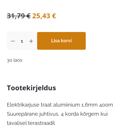
Algne
Praegune
31,79
€
25,43
€
hind
hind
oli:
on:
31,79 €.
Lisa korvi
25,43 €.
30 laos
Tootekirjeldus
Elektrikarjuse traat alumiinium 1,6mm 400m
Suurepärane juhtivus, 4 korda kõrgem kui
tavalisel terastraadil