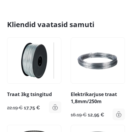
Kliendid vaatasid samuti
Traat 3kg tsingitud
Elektrikarjuse traat
1,8mm/250m
Algne
Praegune
22,19
€
17,75
€
hind
hind
Algne
Praegune
16,19
€
12,95
€
oli:
on:
hind
hind
22,19 €.
17,75 €.
oli:
on: