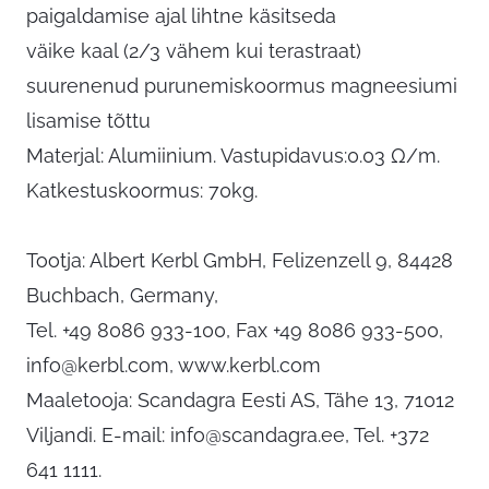
paigaldamise ajal lihtne käsitseda
väike kaal (2/3 vähem kui terastraat)
suurenenud purunemiskoormus magneesiumi
lisamise tõttu
Materjal: Alumiinium. Vastupidavus:0.03 Ω/m.
Katkestuskoormus: 70kg.
Tootja: Albert Kerbl GmbH, Felizenzell 9, 84428
Buchbach, Germany,
Tel. +49 8086 933-100, Fax +49 8086 933-500,
info@kerbl.com
, www.kerbl.com
Maaletooja: Scandagra Eesti AS, Tähe 13, 71012
Viljandi. E-mail:
info@scandagra.ee
, Tel. +372
641 1111.