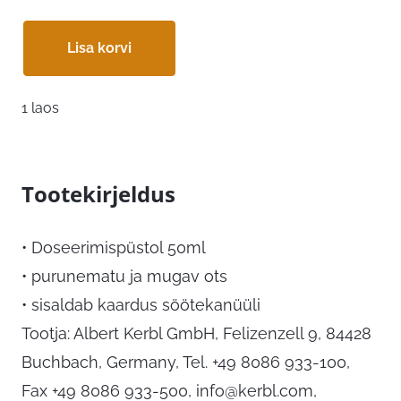
Lisa korvi
1 laos
Tootekirjeldus
• Doseerimispüstol 50ml
• purunematu ja mugav ots
• sisaldab kaardus söötekanüüli
Tootja: Albert Kerbl GmbH, Felizenzell 9, 84428
Buchbach, Germany, Tel. +49 8086 933-100,
Fax +49 8086 933-500,
info@kerbl.com
,