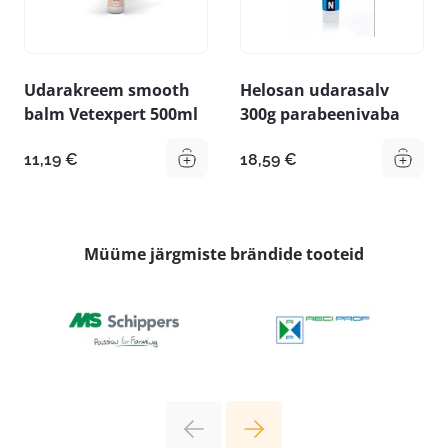
Udarakreem smooth
Helosan udarasalv
balm Vetexpert 500ml
300g parabeenivaba
11,19
€
18,59
€
Müüme järgmiste brändide tooteid