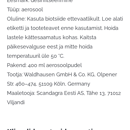
Eesmärk: desinfitseerimine
Tüüp: aerosool
Oluline: Kasuta biotsiide ettevaatlikult. Loe alati
etiketti ja tooteteavet enne kasutamist. Hoida
lastele kättesaamatus kohas. Kaitsta
päikesevalguse eest ja mitte hoida
temperatuuril üle 50 °C.
Pakend: 400 ml aerosoolpudel
Tootja: Waldhausen GmbH & Co. KG, Olpener
Str. 460–474, 51109 Köln, Germany
Maaletooja: Scandagra Eesti AS, Tähe 13, 71012
Viljandi