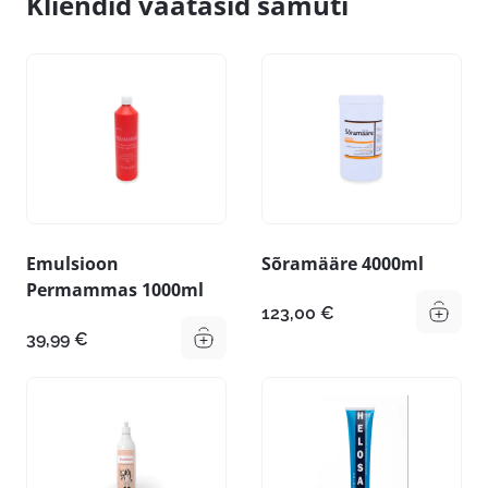
Kliendid vaatasid samuti
Emulsioon
Sõramääre 4000ml
Permammas 1000ml
123,00
€
39,99
€