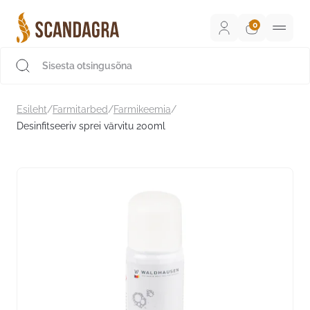
Liigu
sisu
juurde
Scandagra e-pood
Esileht
/
Farmitarbed
/
Farmikeemia
/
Desinfitseeriv sprei värvitu 200ml