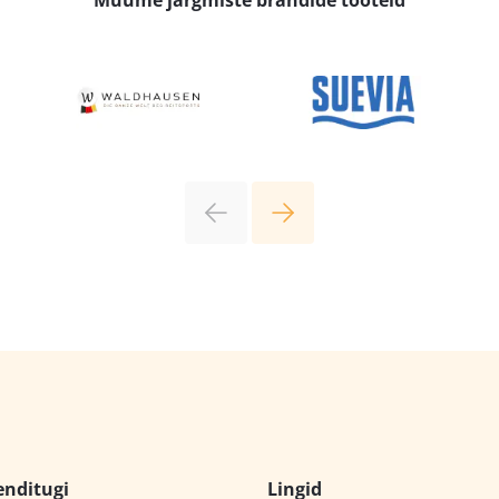
Müüme järgmiste brändide tooteid
enditugi
Lingid