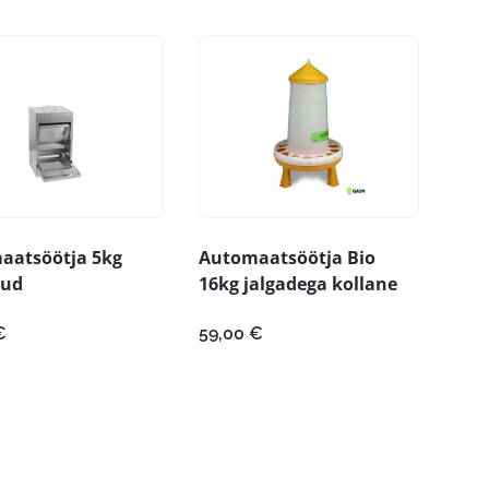
aatsöötja 5kg
Automaatsöötja Bio
tud
16kg jalgadega kollane
€
59,00
€