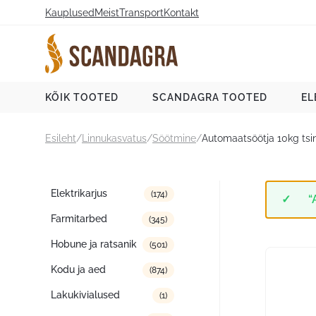
Liigu
Kauplused
Meist
Transport
Kontakt
sisu
juurde
Scandagra e-pood
KÕIK TOOTED
SCANDAGRA TOOTED
EL
Esileht
/
Linnukasvatus
/
Söötmine
/
Automaatsöötja 10kg tsi
Tootekategooriad
Elektrikarjus
(174)
“
Farmitarbed
(345)
Hobune ja ratsanik
(501)
Kodu ja aed
(874)
Lakukivialused
(1)