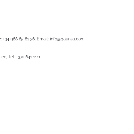
: +34 968 65 81 36, Email:
info@gaunsa.com
.
.ee
, Tel. +372 641 1111.