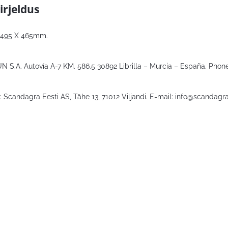
irjeldus
495 X 465mm.
N S.A. Autovía A-7 KM. 586.5 30892 Librilla – Murcia – España. Phone
 Scandagra Eesti AS, Tähe 13, 71012 Viljandi. E-mail:
info@scandagra