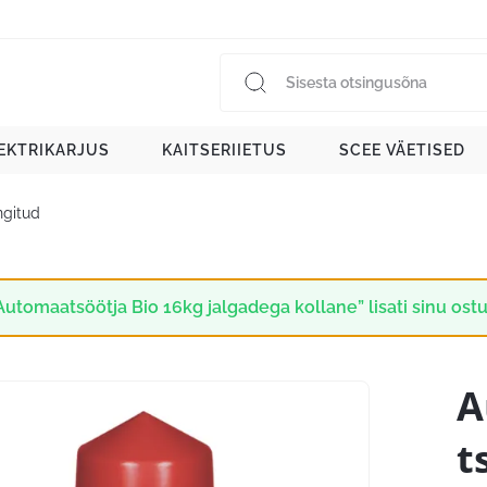
EKTRIKARJUS
KAITSERIIETUS
SCEE VÄETISED
ngitud
Automaatsöötja Bio 16kg jalgadega kollane” lisati sinu ost
A
t