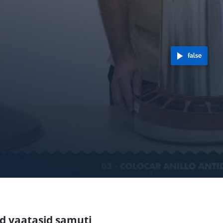
false
id vaatasid samuti