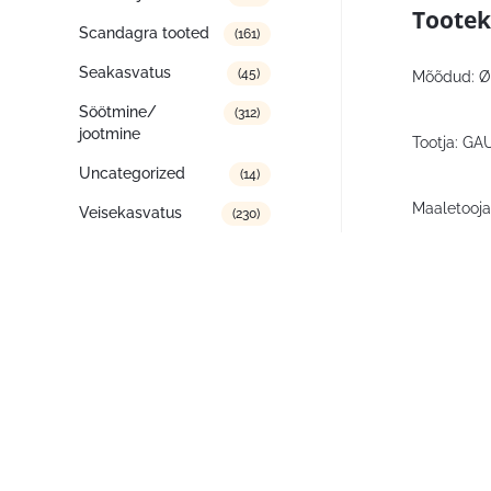
Tootek
Scandagra tooted
(161)
Seakasvatus
(45)
Mõõdud: Ø
Söötmine/
(312)
jootmine
Tootja: GAU
Uncategorized
(14)
Maaletooja:
Veisekasvatus
(230)