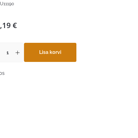
U11190
,19
€
Lisa korvi
aos