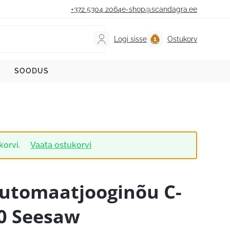
+372 5304 2064
e-shop@scandagra.ee
Logi sisse
Ostukorv
SOODUS
korvi.
Vaata ostukorvi
utomaatjooginõu C-
0 Seesaw