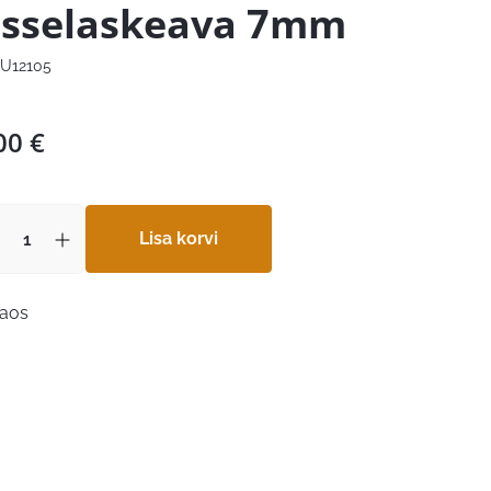
isselaskeava 7mm
U12105
00
€
Lisa korvi
laos