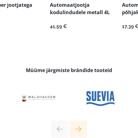
er jootjatega
Automaatjootja
Autom
kodulindudele metall 4L
põhjak
41,59
€
17,39
Müüme järgmiste brändide tooteid