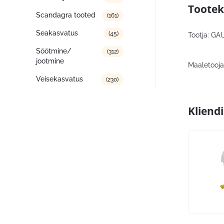
Tootek
Scandagra tooted
(161)
Seakasvatus
(45)
Tootja: GAU
Söötmine/
(312)
jootmine
Maaletooja:
Veisekasvatus
(230)
Kliend