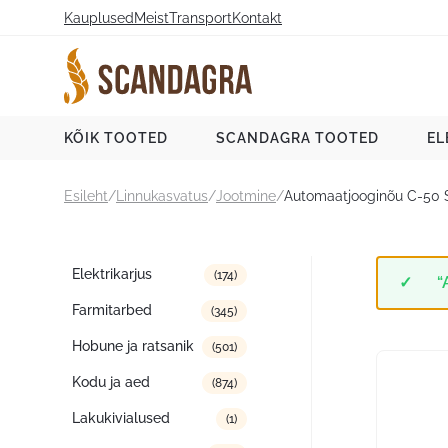
Liigu
Kauplused
Meist
Transport
Kontakt
sisu
juurde
Scandagra e-pood
KÕIK TOOTED
SCANDAGRA TOOTED
EL
Esileht
/
Linnukasvatus
/
Jootmine
/
Automaatjooginõu C-50 
Tootekategooriad
Elektrikarjus
(174)
“
Farmitarbed
(345)
Hobune ja ratsanik
(501)
Kodu ja aed
(874)
Lakukivialused
(1)