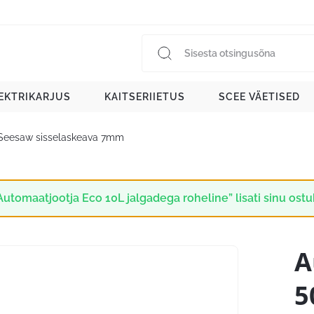
EKTRIKARJUS
KAITSERIIETUS
SCEE VÄETISED
Seesaw sisselaskeava 7mm
Automaatjootja Eco 10L jalgadega roheline” lisati sinu ostu
A
5