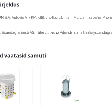
irjeldus
N S.A. Autovía A-7 KM. 586.5 30892 Librilla – Murcia – España. Phone
 Scandagra Eesti AS, Tähe 13, 71012 Viljandi. E-mail:
info@scandagra
id vaatasid samuti