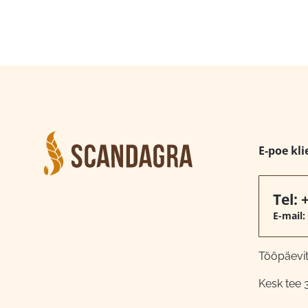
E-poe kli
Tel:
E-mail:
Tööpäeviti
Kesk tee 3