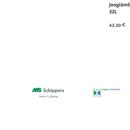
Joogiämb
32L
43,39
€