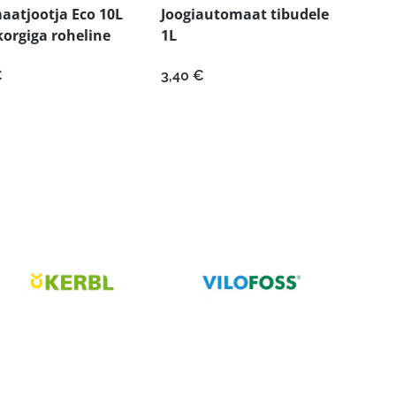
aatjootja Eco 10L
Joogiautomaat tibudele
orgiga roheline
1L
€
3,40
€