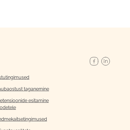
stutingimused
aubaostust taganemine
etensioonide esitamine
odetele
ndmekaitsetingimused