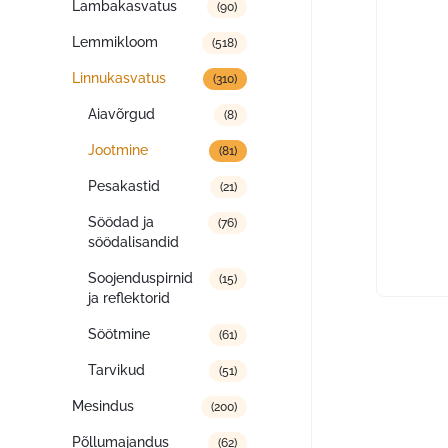
Lambakasvatus
(90)
Lemmikloom
(518)
Linnukasvatus
(310)
Aiavõrgud
(8)
Jootmine
(81)
Pesakastid
(21)
Söödad ja
(76)
söödalisandid
Soojenduspirnid
(15)
ja reflektorid
Söötmine
(61)
Tarvikud
(51)
Mesindus
(200)
Põllumajandus
(62)