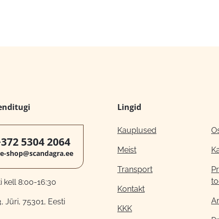
enditugi
Lingid
Kauplused
O
+372 5304 2064
Meist
K
e-shop@scandagra.ee
Transport
Pr
to
 kell 8:00-16:30
Kontakt
A
, Jüri, 75301, Eesti
KKK