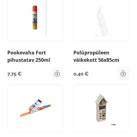
Pookevaha Fort
Polüpropüleen
pihustatav 250ml
väikekott 56x85cm
7,75
€
0,40
€