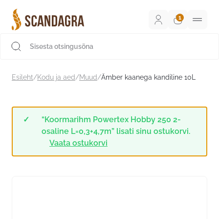
Liigu
sisu
juurde
Scandagra e-pood
Esileht
/
Kodu ja aed
/
Muud
/
Ämber kaanega kandiline 10L
“Koormarihm Powertex Hobby 250 2-
osaline L=0,3+4,7m” lisati sinu ostukorvi.
Vaata ostukorvi