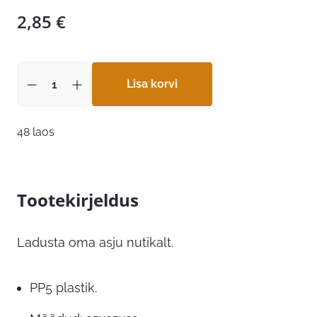
2,85
€
Lisa korvi
48 laos
Tootekirjeldus
Ladusta oma asju nutikalt.
PP5 plastik.