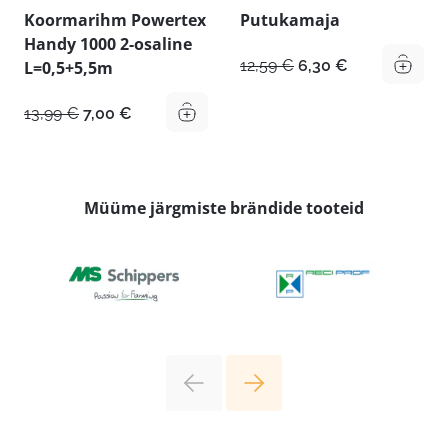
Koormarihm Powertex
Putukamaja
Handy 1000 2-osaline
Algne
Praegune
12,59
€
6,30
€
L=0,5+5,5m
hind
hind
oli:
on:
Algne
Praegune
13,99
€
7,00
€
12,59 €.
6,30 €.
hind
hind
oli:
on:
13,99 €.
7,00 €.
Müüme järgmiste brändide tooteid