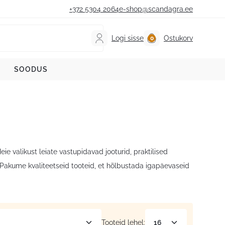
+372 5304 2064
e-shop@scandagra.ee
Logi sisse
Ostukorv
SOODUS
 valikust leiate vastupidavad jooturid, praktilised
Pakume kvaliteetseid tooteid, et hõlbustada igapäevaseid
Tooteid lehel: