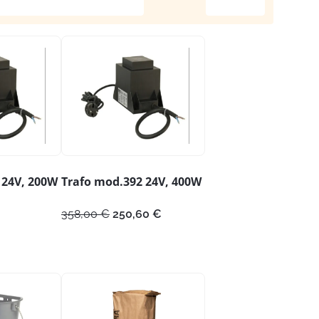
 24V, 200W
Trafo mod.392 24V, 400W
Algne
Praegune
358,00
€
250,60
€
hind
hind
oli:
on:
358,00 €.
250,60 €.