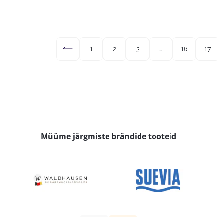
←
1
2
3
…
16
17
Müüme järgmiste brändide tooteid