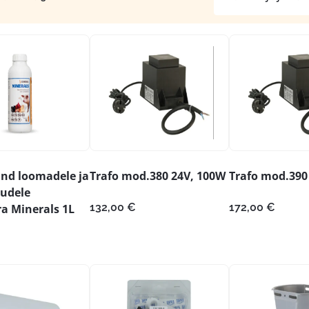
and loomadele ja
Trafo mod.380 24V, 100W
Trafo mod.390
udele
132,00
€
172,00
€
a Minerals 1L