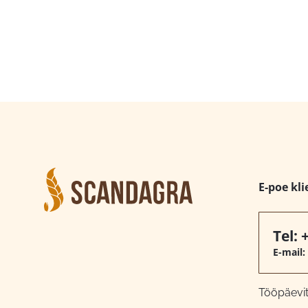
E-poe kli
Tel:
E-mail:
Tööpäeviti