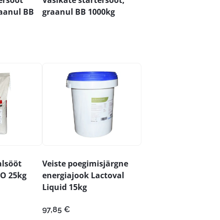
aanul BB
graanul BB 1000kg
alsööt
Veiste poegimisjärgne
KO 25kg
energiajook Lactoval
Liquid 15kg
97,85
€