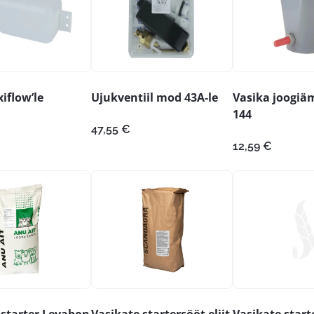
iflow’le
Ujukventiil mod 43A-le
Vasika joogiä
144
47,55
€
12,59
€
 starter Levabon
Vasikate startersööt eliit
Vasikate start