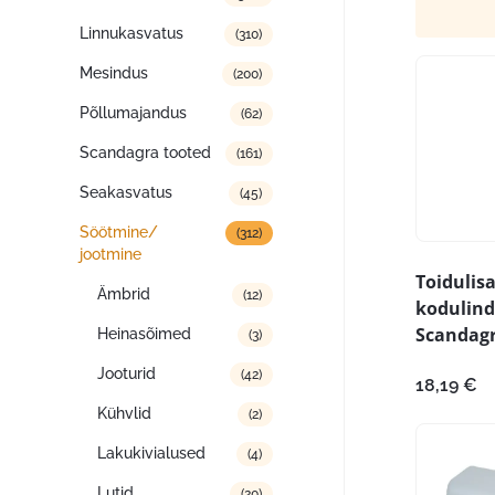
Linnukasvatus
(310)
Mesindus
(200)
Põllumajandus
(62)
Scandagra tooted
(161)
Seakasvatus
(45)
Söötmine/
(312)
jootmine
Toidulis
Ämbrid
(12)
kodulind
Scandagr
Heinasõimed
(3)
Jooturid
(42)
18,19
€
Kühvlid
(2)
Lakukivialused
(4)
Lutid
(20)