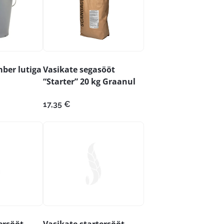
mber lutiga
Vasikate segasööt
“Starter” 20 kg Graanul
17,35
€
ersööt
Vasikate startersööt,