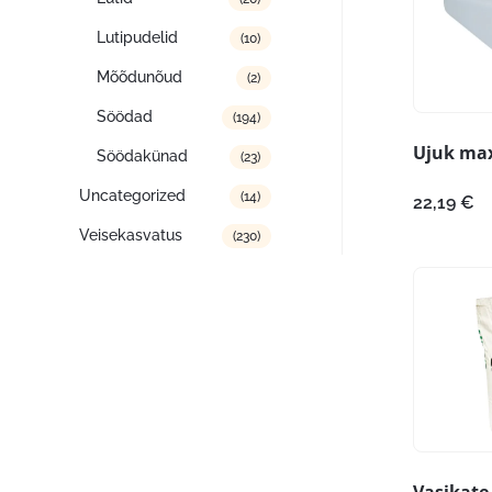
Lutipudelid
(10)
Mõõdunõud
(2)
Söödad
(194)
Ujuk max
Söödakünad
(23)
Uncategorized
(14)
22,19
€
Veisekasvatus
(230)
Vasikate