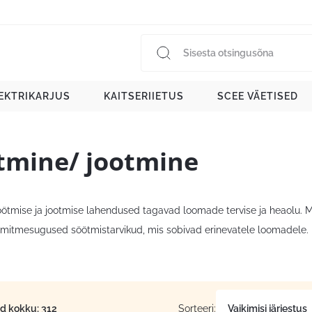
EKTRIKARJUS
KAITSERIIETUS
SCEE VÄETISED
tmine/ jootmine
ötmise ja jootmise lahendused tagavad loomade tervise ja heaolu. Meie
a mitmesugused söötmistarvikud, mis sobivad erinevatele loomadele. 
id kokku: 312
Sorteeri: