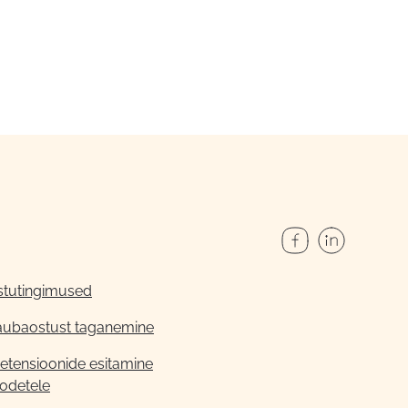
stutingimused
aubaostust taganemine
etensioonide esitamine
odetele