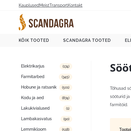
Liigu
Kauplused
Meist
Transport
Kontakt
sisu
juurde
Scandagra e-pood
KÕIK TOOTED
SCANDAGRA TOOTED
EL
Söö
Tootekategooriad
Elektrikarjus
(174)
Farmitarbed
(345)
Hobune ja ratsanik
(501)
Tõhusad sö
sööturid j
Kodu ja aed
(874)
farmitöid.
Lakukivialused
(1)
Lambakasvatus
(90)
Lemmikloom
Toote
(518)