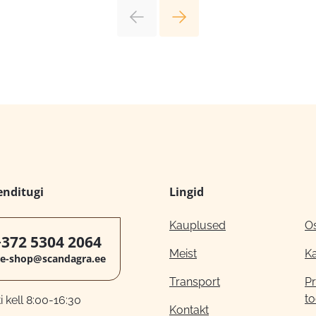
enditugi
Lingid
Kauplused
O
+372 5304 2064
Meist
K
e-shop@scandagra.ee
Transport
Pr
to
 kell 8:00-16:30
Kontakt