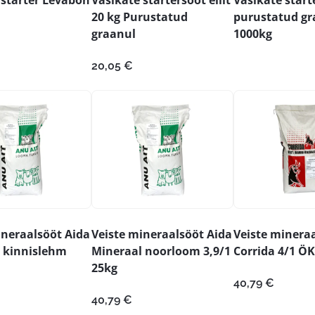
20 kg Purustatud
purustatud gr
graanul
1000kg
20,05
€
ineraalsööt Aida
Veiste mineraalsööt Aida
Veiste minera
 kinnislehm
Mineraal noorloom 3,9/1
Corrida 4/1 Ö
25kg
40,79
€
40,79
€