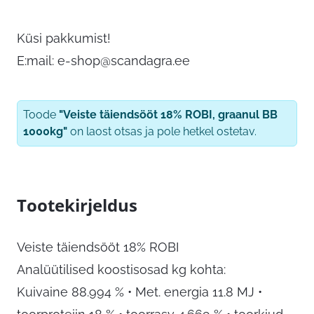
Küsi pakkumist!
E:mail:
e-shop@scandagra.ee
Toode
"Veiste täiendsööt 18% ROBI, graanul BB
1000kg"
on laost otsas ja pole hetkel ostetav.
Tootekirjeldus
Veiste täiendsööt 18% ROBI
Analüütilised koostisosad kg kohta:
Kuivaine 88.994 % • Met. energia 11.8 MJ •