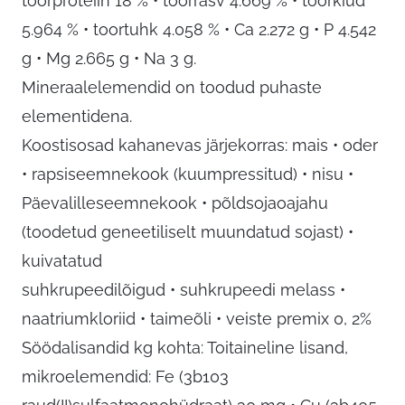
toorproteiin 18 % • toorrasv 4.669 % • toorkiud
5.964 % • toortuhk 4.058 % • Ca 2.272 g • P 4.542
g • Mg 2.665 g • Na 3 g.
Mineraalelemendid on toodud puhaste
elementidena.
Koostisosad kahanevas järjekorras: mais • oder
• rapsiseemnekook (kuumpressitud) • nisu •
Päevalilleseemnekook • põldsojaoajahu
(toodetud geneetiliselt muundatud sojast) •
kuivatatud
suhkrupeedilõigud • suhkrupeedi melass •
naatriumkloriid • taimeõli • veiste premix 0, 2%
Söödalisandid kg kohta: Toitaineline lisand,
mikroelemendid: Fe (3b103