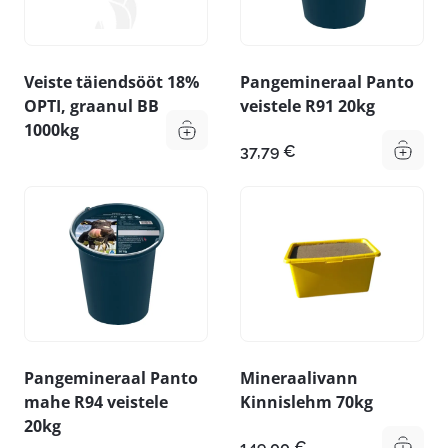
Veiste täiendsööt 18%
Pangemineraal Panto
OPTI, graanul BB
veistele R91 20kg
1000kg
37,79
€
Pangemineraal Panto
Mineraalivann
mahe R94 veistele
Kinnislehm 70kg
20kg
149,00
€