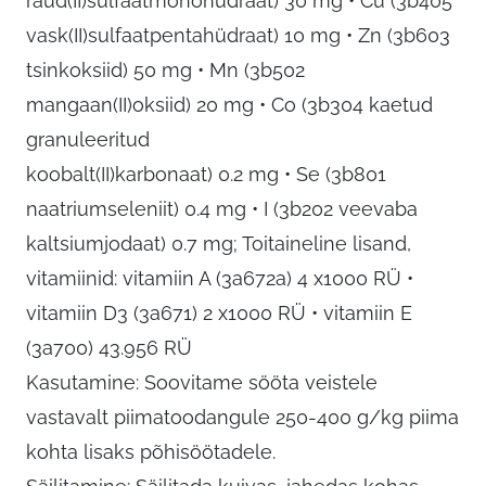
raud(II)sulfaatmonohüdraat) 30 mg • Cu (3b405
vask(II)sulfaatpentahüdraat) 10 mg • Zn (3b603
tsinkoksiid) 50 mg • Mn (3b502
mangaan(II)oksiid) 20 mg • Co (3b304 kaetud
granuleeritud
koobalt(II)karbonaat) 0.2 mg • Se (3b801
naatriumseleniit) 0.4 mg • I (3b202 veevaba
kaltsiumjodaat) 0.7 mg; Toitaineline lisand,
vitamiinid: vitamiin A (3a672a) 4 x1000 RÜ •
vitamiin D3 (3a671) 2 x1000 RÜ • vitamiin E
(3a700) 43.956 RÜ
Kasutamine: Soovitame sööta veistele
vastavalt piimatoodangule 250-400 g/kg piima
kohta lisaks põhisöötadele.