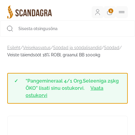
Liigu
sisu
juurde
Scandagra e-pood
Esileht
/
Veisekasvatus
/
Söödad ja söödalisandid
/
Söödad
/
Veiste täiendsööt 18% ROBI, graanul BB 1000kg
“Pangemineraal 4/1 Org.Seleeniga 25kg
ÖKO” lisati sinu ostukorvi.
Vaata
ostukorvi