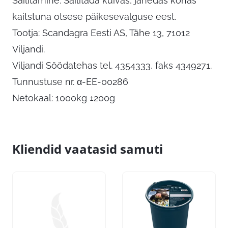
Säilitamine: Säilitada kuivas, jahedas kohas
kaitstuna otsese päikesevalguse eest.
Tootja: Scandagra Eesti AS, Tähe 13, 71012
Viljandi.
Viljandi Söödatehas tel. 4354333, faks 4349271.
Tunnustuse nr. α-EE-00286
Netokaal: 1000kg ±200g
Kliendid vaatasid samuti