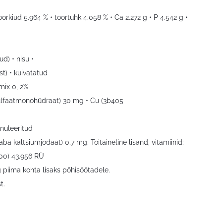
oorkiud 5.964 % • toortuhk 4.058 % • Ca 2.272 g • P 4.542 g •
d) • nisu •
t) • kuivatatud
mix 0, 2%
)sulfaatmonohüdraat) 30 mg • Cu (3b405
nuleeritud
ba kaltsiumjodaat) 0.7 mg; Toitaineline lisand, vitamiinid:
700) 43.956 RÜ
piima kohta lisaks põhisöötadele.
t.