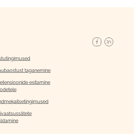
stutingimused
aubaostust taganemine
etensioonide esitamine
odetele
ndmekaitsetingimused
ivaatsussätete
aldamine