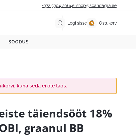
+372 5304 2064
e-shop@scandagra.ee
Logi sisse
Ostukorv
SOODUS
korvi, kuna seda ei ole laos.
eiste täiendsööt 18%
OBI, graanul BB