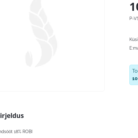
1
P-V
Küsi
E:ma
T
10
irjeldus
endsööt 18% ROBI