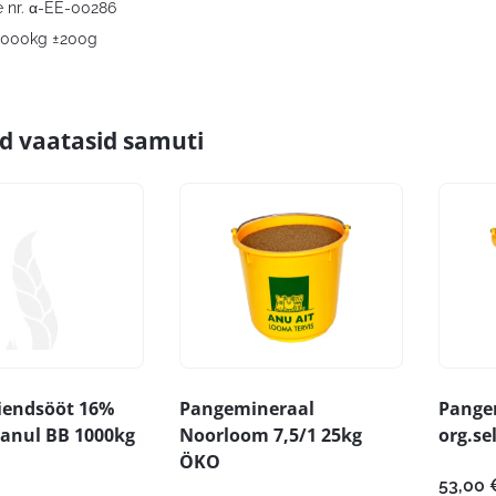
 nr. α-EE-00286
 1000kg ±200g
id vaatasid samuti
äiendsööt 16%
Pangemineraal
Pange
aanul BB 1000kg
Noorloom 7,5/1 25kg
org.se
ÖKO
53,00