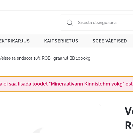
EKTRIKARJUS
KAITSERIIETUS
SCEE VÄETISED
Veiste täiendsööt 18% ROBI, graanul BB 1000kg
a ei saa lisada toodet "Mineraalivann Kinnislehm 70kg" ostu
V
R