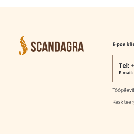
E-poe kli
Tel:
E-mail:
Tööpäeviti
Kesk tee 3