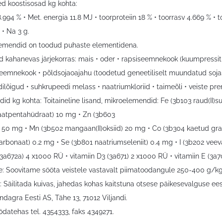
ed koostisosad kg kohta:
.994 % • Met. energia 11.8 MJ • toorproteiin 18 % • toorrasv 4.669 % • t
 • Na 3 g.
emendid on toodud puhaste elementidena.
d kahanevas järjekorras: mais • oder • rapsiseemnekook (kuumpressitu
seemnekook • põldsojaoajahu (toodetud geneetiliselt muundatud sojas
lõigud • suhkrupeedi melass • naatriumkloriid • taimeõli • veiste pre
did kg kohta: Toitaineline lisand, mikroelemendid: Fe (3b103 raud(II
lfaatpentahüdraat) 10 mg • Zn (3b603
d) 50 mg • Mn (3b502 mangaan(II)oksiid) 20 mg • Co (3b304 kaetud gra
karbonaat) 0.2 mg • Se (3b801 naatriumseleniit) 0.4 mg • I (3b202 veeva
(3a672a) 4 x1000 RÜ • vitamiin D3 (3a671) 2 x1000 RÜ • vitamiin E (3a
: Soovitame sööta veistele vastavalt piimatoodangule 250-400 g/kg 
: Säilitada kuivas, jahedas kohas kaitstuna otsese päikesevalguse ees
ndagra Eesti AS, Tähe 13, 71012 Viljandi.
ödatehas tel. 4354333, faks 4349271.