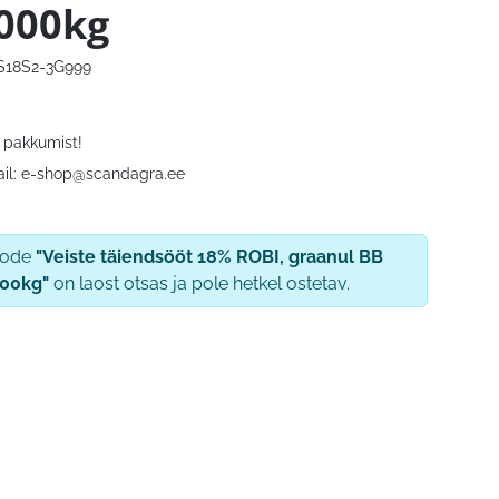
000kg
S18S2-3G999
 pakkumist!
il:
e-shop@scandagra.ee
oode
"Veiste täiendsööt 18% ROBI, graanul BB
00kg"
on laost otsas ja pole hetkel ostetav.