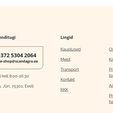
enditugi
Lingid
Kauplused
O
+372 5304 2064
Meist
K
e-shop@scandagra.ee
Transport
Pr
to
 kell 8:00-16:30
Kontakt
A
, Jüri, 75301, Eesti
KKK
Pr
h