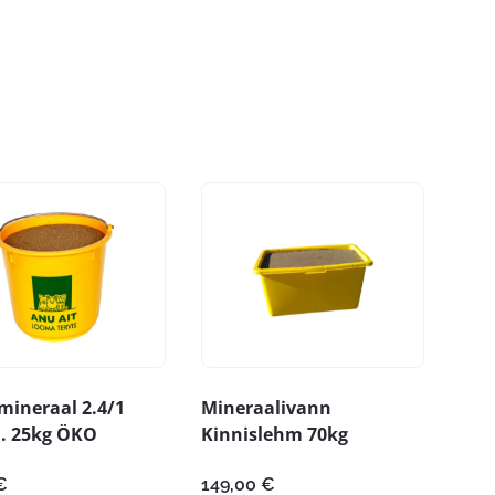
mineraal 2.4/1
Mineraalivann
l. 25kg ÖKO
Kinnislehm 70kg
€
149,00
€