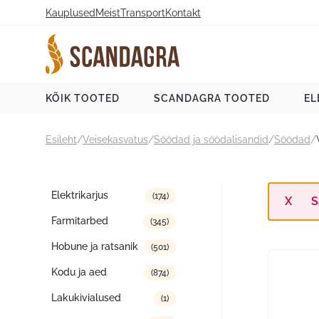
Liigu
Kauplused
Meist
Transport
Kontakt
sisu
juurde
Scandagra e-pood
KÕIK TOOTED
SCANDAGRA TOOTED
EL
Esileht
/
Veisekasvatus
/
Söödad ja söödalisandid
/
Söödad
/
Tootekategooriad
Elektrikarjus
(174)
S
Farmitarbed
(345)
Hobune ja ratsanik
(501)
Kodu ja aed
(874)
Lakukivialused
(1)