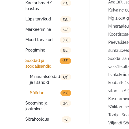
Analüütilis
Kaelarihmad/
(13)
lõastus
Kuivaine 88
Mg 2.665 g
Lüpsitarvikud
(32)
Mineraalel
Markeerimine
(12)
Koostisosa
Muud tarvikud
(42)
Päevalille
Poegimine
suhkrupeedi
(18)
Söödalisan
Söödad ja
(88)
söödalisandid
vask(II)su
tsinkoksii
Mineraalsöödad
(74)
ja lisandid
koobalt(II)
vitamiin A 
Söödad
(12)
Kasutamine
Söötmine ja
(29)
Säilitamine
jootmine
Tootja: Sca
Sõrahooldus
(6)
Viljandi Sö