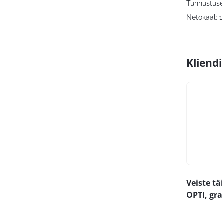
Tunnustuse
Netokaal:
Kliend
Veiste t
OPTI, gr