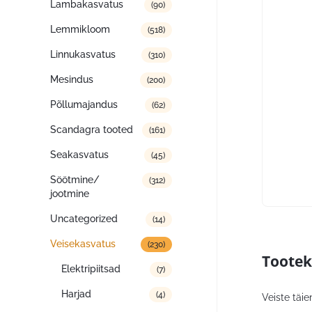
Lambakasvatus
(90)
Lemmikloom
(518)
Linnukasvatus
(310)
Mesindus
(200)
Põllumajandus
(62)
Scandagra tooted
(161)
Seakasvatus
(45)
Söötmine/
(312)
jootmine
Uncategorized
(14)
Veisekasvatus
(230)
Tootek
Elektripiitsad
(7)
Harjad
(4)
Veiste täi