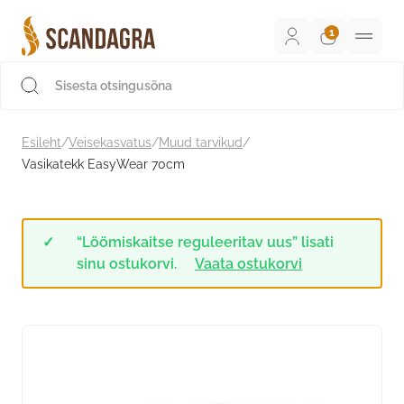
Liigu
sisu
juurde
Scandagra e-pood
Esileht
/
Veisekasvatus
/
Muud tarvikud
/
Vasikatekk EasyWear 70cm
“Löömiskaitse reguleeritav uus” lisati
sinu ostukorvi.
Vaata ostukorvi