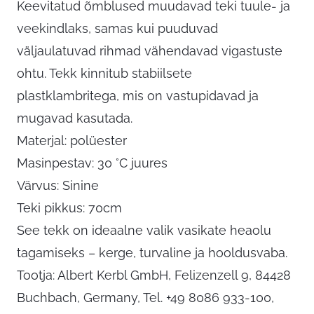
Keevitatud õmblused muudavad teki tuule- ja
veekindlaks, samas kui puuduvad
väljaulatuvad rihmad vähendavad vigastuste
ohtu. Tekk kinnitub stabiilsete
plastklambritega, mis on vastupidavad ja
mugavad kasutada.
Materjal: polüester
Masinpestav: 30 °C juures
Värvus: Sinine
Teki pikkus: 70cm
See tekk on ideaalne valik vasikate heaolu
tagamiseks – kerge, turvaline ja hooldusvaba.
Tootja: Albert Kerbl GmbH, Felizenzell 9, 84428
Buchbach, Germany, Tel. +49 8086 933-100,