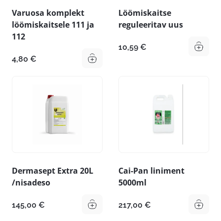
Varuosa komplekt
Löömiskaitse
löömiskaitsele 111 ja
reguleeritav uus
112
10,59
€
4,80
€
Dermasept Extra 20L
Cai-Pan liniment
/nisadeso
5000ml
145,00
€
217,00
€