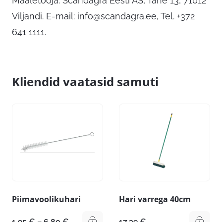
Maaletooja: Scandagra Eesti AS, Tähe 13, 71012
Viljandi. E-mail:
info@scandagra.ee
, Tel. +372
641 1111.
Kliendid vaatasid samuti
Piimavoolikuhari
Hari varrega 40cm
Hinnavahemik:
1,95
€
–
6,80
€
17,39
€