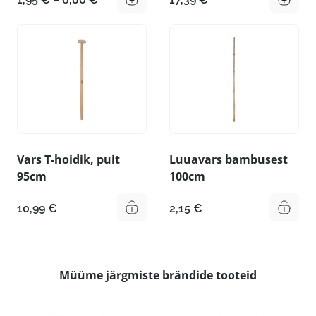
1,95 €
kuni
6,80 €
Vars T-hoidik, puit
Luuavars bambusest
95cm
100cm
10,99
€
2,15
€
Müüme järgmiste brändide tooteid