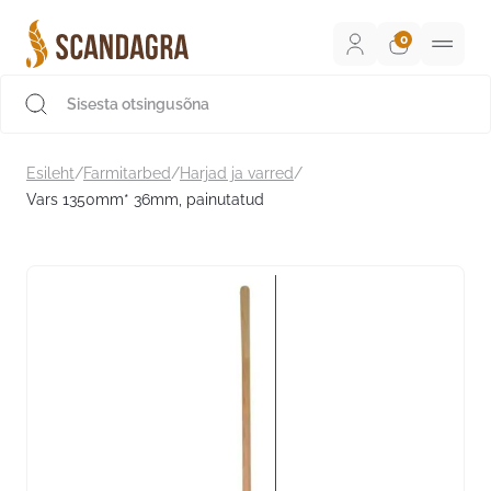
Liigu
sisu
juurde
Scandagra e-pood
Esileht
/
Farmitarbed
/
Harjad ja varred
/
Vars 1350mm* 36mm, painutatud