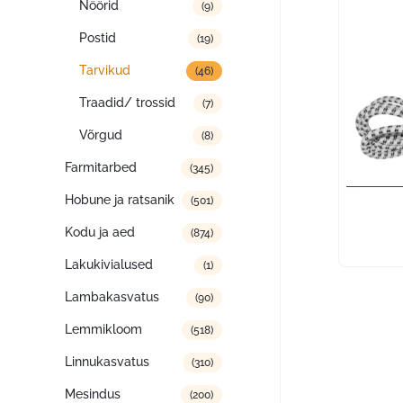
Nöörid
(9)
Postid
(19)
Tarvikud
(46)
Traadid/ trossid
(7)
Võrgud
(8)
Farmitarbed
(345)
Hobune ja ratsanik
(501)
Kodu ja aed
(874)
Lakukivialused
(1)
Lambakasvatus
(90)
Lemmikloom
(518)
Linnukasvatus
(310)
Mesindus
(200)