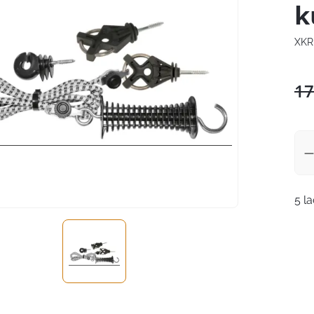
k
XKR
17
5 l