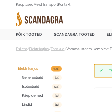
Liigu
Kauplused
Meist
Transport
Kontakt
sisu
juurde
Scandagra e-pood
KÕIK TOOTED
SCANDAGRA TOOTED
EL
Esileht
/
Elektrikarjus
/
Tarvikud
/
Väravasüsteemi komplekt 
Tootekategooriad
Elektrikarjus
(174)
“
Generaatorid
(21)
Isolaatorid
(44)
Käepidemed
(10)
Lindid
(12)