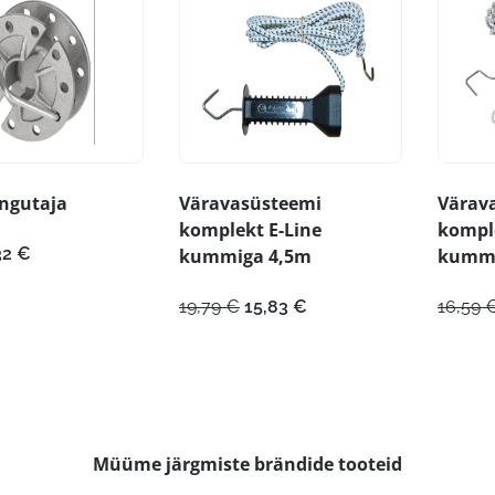
ingutaja
Väravasüsteemi
Värav
komplekt E-Line
komple
gne
Praegune
32
€
kummiga 4,5m
kumm
nd
hind
:
on:
Algne
Praegune
19,79
€
15,83
€
16,59
90 €.
2,32 €.
hind
hind
oli:
on:
19,79 €.
15,83 €.
Müüme järgmiste brändide tooteid