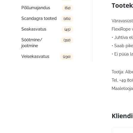
Tootek
Põllumajandus
(62)
Scandagra tooted
(161)
Väravasüs
FlexiRope
Seakasvatus
(45)
• Juhtiva e
Söötmine/
(312)
• Saab pik
jootmine
• Ei püüa 
Veisekasvatus
(230)
Tootja: Al
Tel. +49 8
Maaletooja:
Kliend