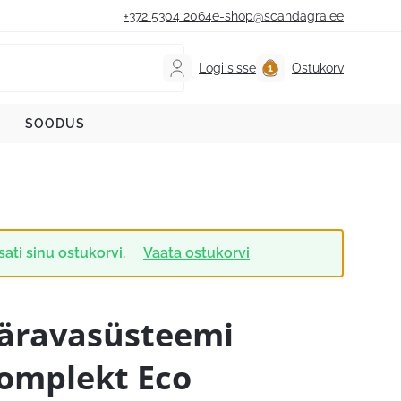
+372 5304 2064
e-shop@scandagra.ee
Logi sisse
Ostukorv
SOODUS
ati sinu ostukorvi.
Vaata ostukorvi
äravasüsteemi
omplekt Eco