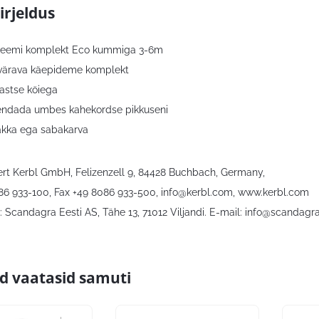
irjeldus
teemi komplekt Eco kummiga 3-6m
 värava käepideme komplekt
lastse köiega
endada umbes kahekordse pikkuseni
lakka ega sabakarva
bert Kerbl GmbH, Felizenzell 9, 84428 Buchbach, Germany,
086 933-100, Fax +49 8086 933-500,
info@kerbl.com
, www.kerbl.com
 Scandagra Eesti AS, Tähe 13, 71012 Viljandi. E-mail:
info@scandagra
id vaatasid samuti