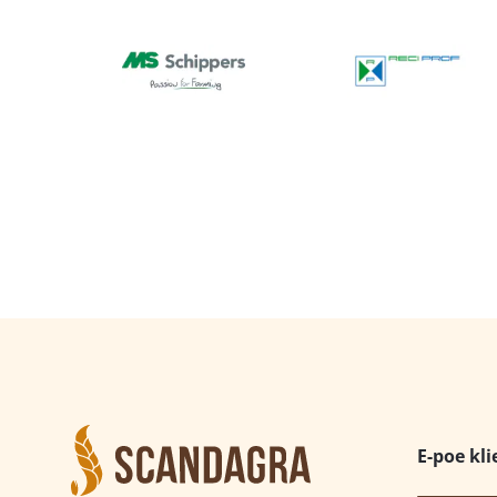
E-poe kli