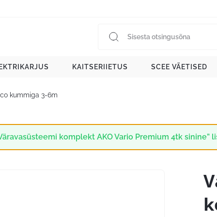
EKTRIKARJUS
KAITSERIIETUS
SCEE VÄETISED
Eco kummiga 3-6m
Väravasüsteemi komplekt AKO Vario Premium 4tk sinine” lis
V
k