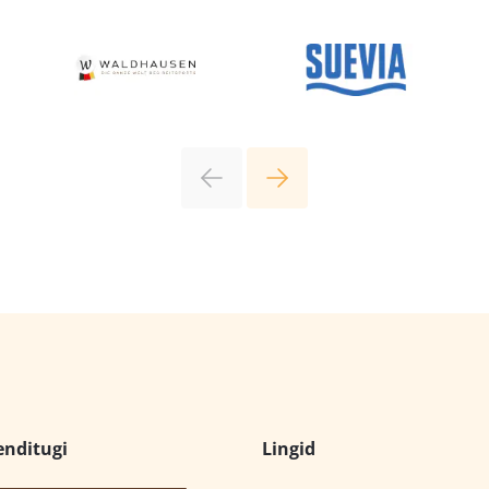
enditugi
Lingid