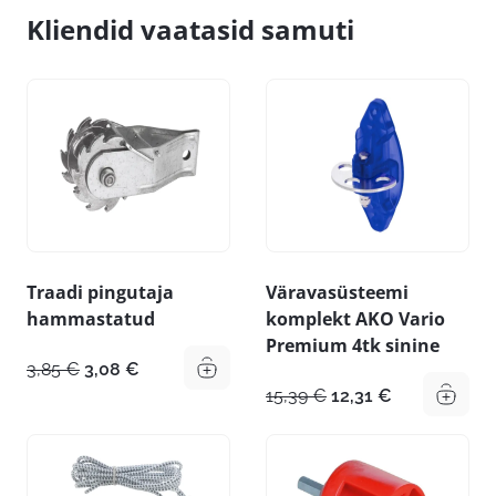
Kliendid vaatasid samuti
Traadi pingutaja
Väravasüsteemi
hammastatud
komplekt AKO Vario
Premium 4tk sinine
Algne
Praegune
3,85
€
3,08
€
hind
hind
Algne
Praegune
15,39
€
12,31
€
oli:
on:
hind
hind
3,85 €.
3,08 €.
oli:
on:
15,39 €.
12,31 €.