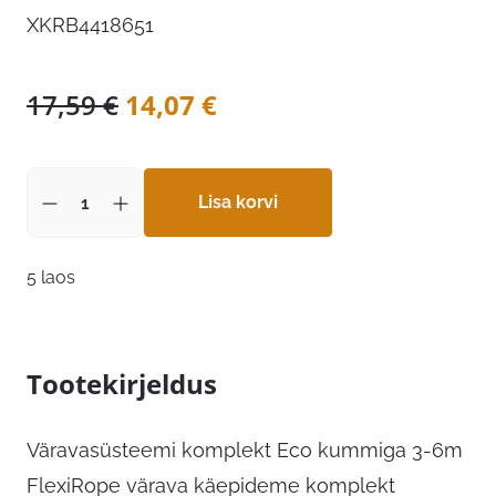
XKRB4418651
Algne
Praegune
17,59
€
14,07
€
hind
hind
oli:
on:
17,59 €.
Lisa korvi
14,07 €.
5 laos
Tootekirjeldus
Väravasüsteemi komplekt Eco kummiga 3-6m
FlexiRope värava käepideme komplekt