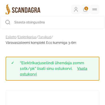
Liigu
sisu
juurde
Scandagra e-pood
Esileht
/
Elektrikarjus
/
Tarvikud
/
Väravasüsteemi komplekt Eco kummiga 3-6m
“Elektrikarjuselindi ühendaja 20mm
10tk/pk” lisati sinu ostukorvi.
Vaata
ostukorvi