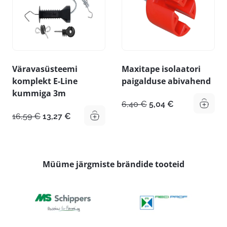
Väravasüsteemi
Maxitape isolaatori
komplekt E-Line
paigalduse abivahend
kummiga 3m
Algne
Praegune
6,40
€
5,04
€
hind
hind
Algne
Praegune
16,59
€
13,27
€
oli:
on:
hind
hind
6,40 €.
5,04 €.
oli:
on:
16,59 €.
13,27 €.
Müüme järgmiste brändide tooteid