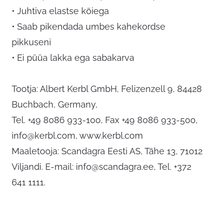
• Juhtiva elastse köiega
• Saab pikendada umbes kahekordse
pikkuseni
• Ei püüa lakka ega sabakarva
Tootja: Albert Kerbl GmbH, Felizenzell 9, 84428
Buchbach, Germany,
Tel. +49 8086 933-100, Fax +49 8086 933-500,
info@kerbl.com
, www.kerbl.com
Maaletooja: Scandagra Eesti AS, Tähe 13, 71012
Viljandi. E-mail:
info@scandagra.ee
, Tel. +372
641 1111.