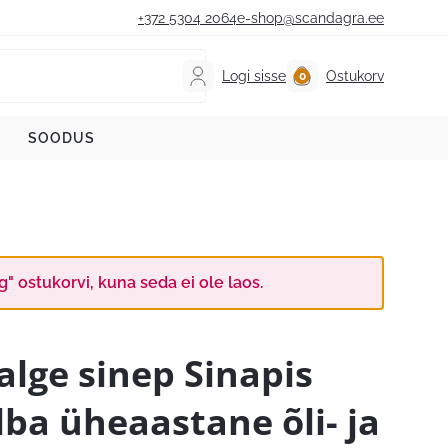
+372 5304 2064
e-shop@scandagra.ee
Logi sisse
Ostukorv
SOODUS
 ostukorvi, kuna seda ei ole laos.
alge sinep Sinapis
lba üheaastane õli- ja