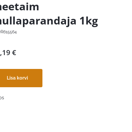
eetaim
ullaparandaja 1kg
R615564
,19
€
Lisa korvi
os