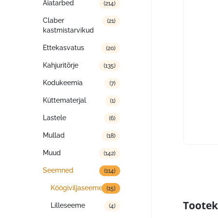
Aiatarbed
(214)
Claber
(21)
kastmistarvikud
Ettekasvatus
(20)
Kahjuritõrje
(135)
Kodukeemia
(7)
Küttematerjal
(1)
Lastele
(6)
Mullad
(18)
Muud
(142)
Seemned
(114)
Köögiviljaseeme
(15)
Tootek
Lilleseeme
(4)