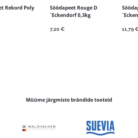
t Rekord Poly
Söödapeet Rouge D
Sööda
´Eckendorf 0,3kg
´Ecken
7,20
€
11,79
Müüme järgmiste brändide tooteid