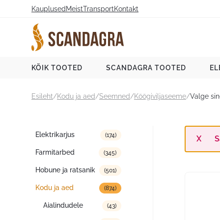
Liigu
Kauplused
Meist
Transport
Kontakt
sisu
juurde
Scandagra e-pood
KÕIK TOOTED
SCANDAGRA TOOTED
EL
Esileht
/
Kodu ja aed
/
Seemned
/
Köögiviljaseeme
/
Valge si
Tootekategooriad
Elektrikarjus
(174)
S
Farmitarbed
(345)
Hobune ja ratsanik
(501)
Kodu ja aed
(874)
Aialindudele
(43)