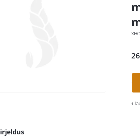
m
m
XHO
26
1 la
irjeldus