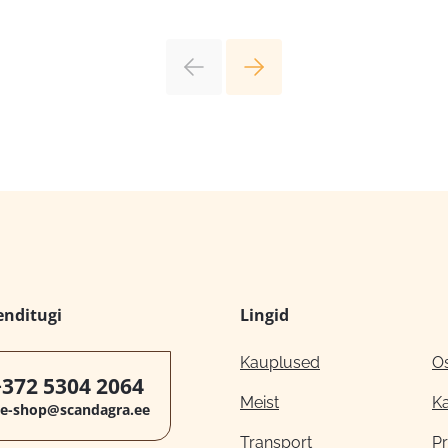
enditugi
Lingid
Kauplused
O
+372 5304 2064
Meist
K
e-shop@scandagra.ee
Transport
Pr