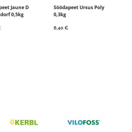
peet Jaune D
Söödapeet Ursus Poly
dorf 0,5kg
0,3kg
€
8,40
€