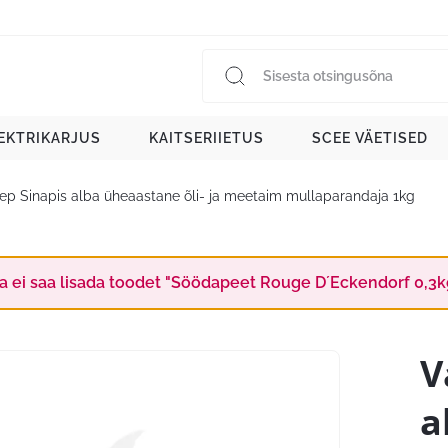
EKTRIKARJUS
KAITSERIIETUS
SCEE VÄETISED
nep Sinapis alba üheaastane õli- ja meetaim mullaparandaja 1kg
a ei saa lisada toodet "Söödapeet Rouge D´Eckendorf 0,3kg"
V
a