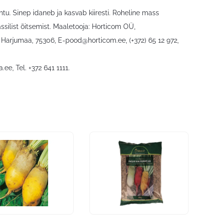
htu. Sinep idaneb ja kasvab kiiresti. Roheline mass
silist õitsemist. Maaletooja: Horticom OÜ,
, Harjumaa, 75306,
E-pood@horticom.ee
, (+372) 65 12 972,
a.ee
, Tel. +372 641 1111.