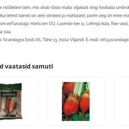
ristõieline taim, mis aitab tõsta mulla viljakust ning hävitada umbro
, kui lehed taimel on veel värsked ja mahlased, parim aeg on enne mas
om.eeTurustaja: Horticom OÜ, Loomäe tee 11, Lehmja küla, Rae vald
92 024.
: Scandagra Eesti AS, Tähe 13, 71012 Viljandi. E-mail:
info@scandagr
id vaatasid samuti