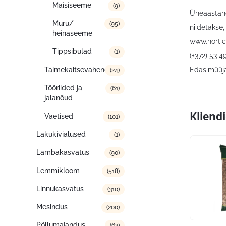
Maisiseeme
(9)
Üheaastane 
Muru/
(95)
niidetakse
heinaseeme
www.hortic
Tippsibulad
(1)
(+372) 53 4
Taimekaitsevahendid
Edasimüüja
(24)
Tööriided ja
(61)
jalanõud
Kliend
Väetised
(101)
Lakukivialused
(1)
Lambakasvatus
(90)
Lemmikloom
(518)
Linnukasvatus
(310)
Mesindus
(200)
Põllumajandus
(62)