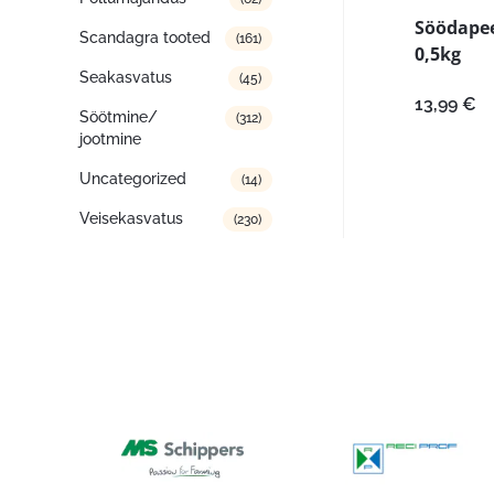
Söödapee
Scandagra tooted
(161)
0,5kg
Seakasvatus
(45)
13,99
€
Söötmine/
(312)
jootmine
Uncategorized
(14)
Veisekasvatus
(230)