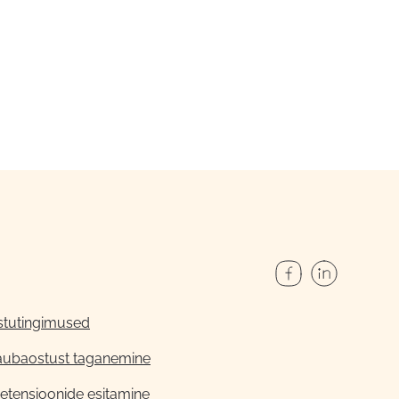
stutingimused
aubaostust taganemine
etensioonide esitamine