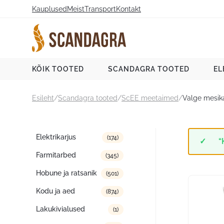
Liigu
Kauplused
Meist
Transport
Kontakt
sisu
juurde
Scandagra e-pood
KÕIK TOOTED
SCANDAGRA TOOTED
EL
Esileht
/
Scandagra tooted
/
ScEE meetaimed
/
Valge mesik
Tootekategooriad
Elektrikarjus
(174)
“
Farmitarbed
(345)
Hobune ja ratsanik
(501)
Kodu ja aed
(874)
Lakukivialused
(1)