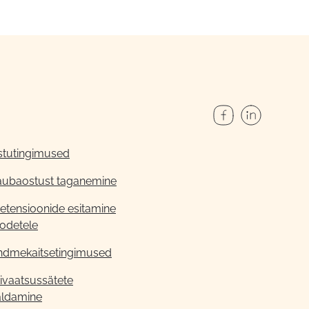
stutingimused
aubaostust taganemine
etensioonide esitamine
odetele
ndmekaitsetingimused
ivaatsussätete
aldamine