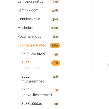
Lambakasvatus
(90)
Lemmikloom
(518)
Linnukasvatus
(310)
Mesindus
(200)
Põllumajandus
(62)
Scandagra tooted
(161)
ScEE lakukivid
(5)
ScEE
(17)
meetaimed
ScEE
(18)
muruseemned
ScEE
(7)
päevalilleseemned
ScEE söödad
(80)