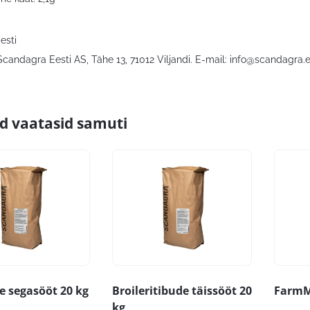
Eesti
Scandagra Eesti AS, Tähe 13, 71012 Viljandi. E-mail:
info@scandagra.
id vaatasid samuti
e segasööt 20 kg
Broileritibude täissööt 20
FarmM
kg