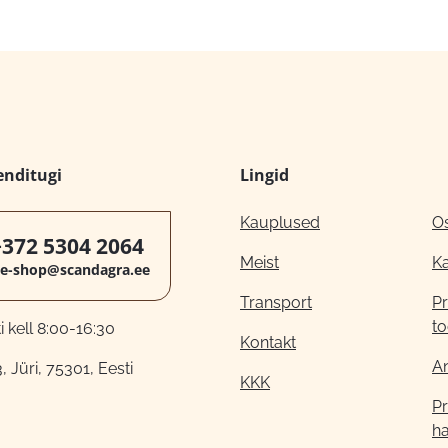
enditugi
Lingid
Kauplused
O
+372 5304 2064
Meist
K
e-shop@scandagra.ee
Transport
Pr
to
 kell 8:00-16:30
Kontakt
A
, Jüri, 75301, Eesti
KKK
Pr
h