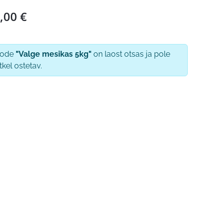
,00
€
oode
"Valge mesikas 5kg"
on laost otsas ja pole
tkel ostetav.