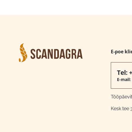
E-poe kli
Tel:
E-mail:
Tööpäeviti
Kesk tee 3