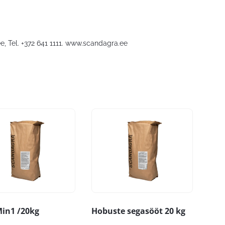
ee
, Tel. +372 641 1111. www.scandagra.ee
in1 /20kg
Hobuste segasööt 20 kg