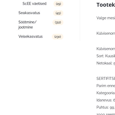
Tootek
ScEE väetised
(29)
Seakasvatus
(45)
Valge mesi
Söötmine/
(312)
jootmine
Külvisenor
Veisekasvatus
(230)
Külvisenor
Sort: Kuusi
Netokaal: 
SERTIFIT
Parim enne
Kategooria
Idanevus: 
Puhtus: 99
1000 seemn