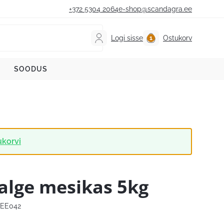
+372 5304 2064
e-shop@scandagra.ee
Logi sisse
Ostukorv
SOODUS
ukorvi
alge mesikas 5kg
EE042