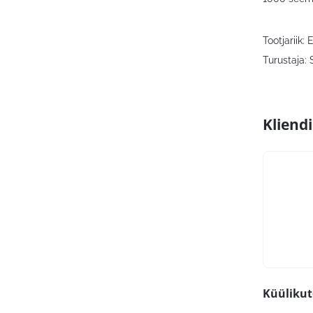
Tootjariik: 
Turustaja: 
Kliend
Küülikut