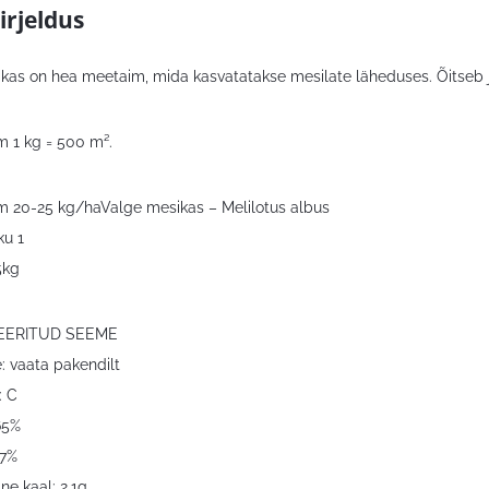
irjeldus
kas on hea meetaim, mida kasvatatakse mesilate läheduses. Õitseb j
m 1 kg = 500 m².
m 20-25 kg/haValge mesikas – Melilotus albus
ku 1
5kg
SEERITUD SEEME
: vaata pakendilt
: C
65%
,7%
e kaal: 2,1g