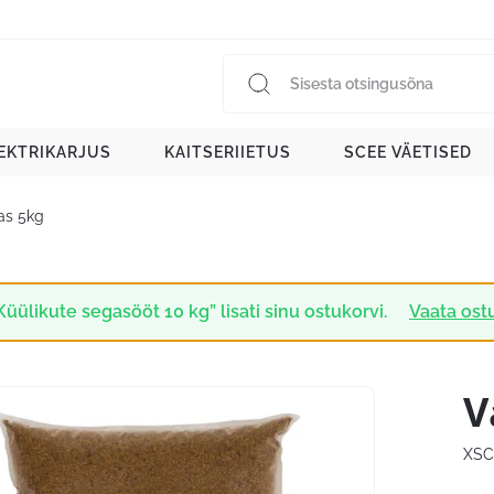
EKTRIKARJUS
KAITSERIIETUS
SCEE VÄETISED
as 5kg
Küülikute segasööt 10 kg” lisati sinu ostukorvi.
Vaata ost
V
XSC