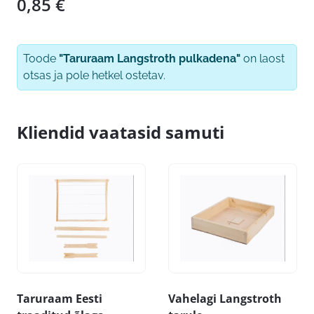
0,85
€
Toode
"Taruraam Langstroth pulkadena"
on laost
otsas ja pole hetkel ostetav.
Kliendid vaatasid samuti
Taruraam Eesti
Vahelagi Langstroth