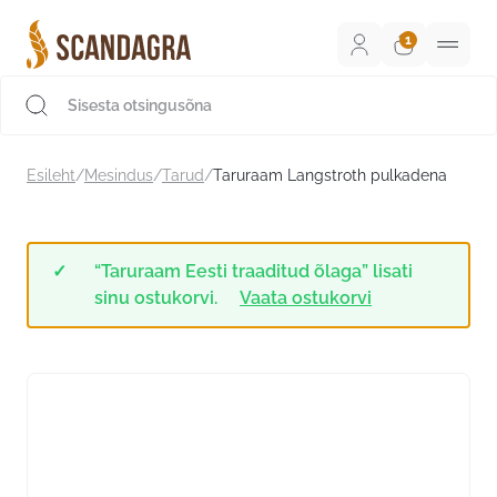
Liigu
sisu
juurde
Scandagra e-pood
Esileht
/
Mesindus
/
Tarud
/
Taruraam Langstroth pulkadena
“Taruraam Eesti traaditud õlaga” lisati
sinu ostukorvi.
Vaata ostukorvi