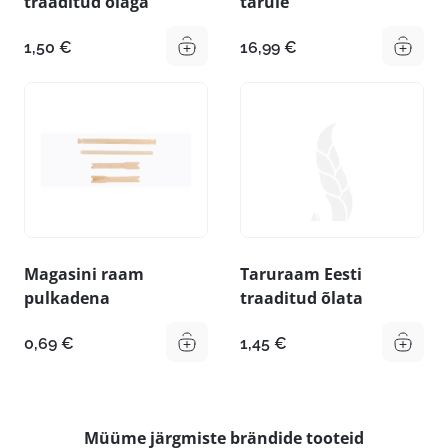
traaditud õlaga
tarule
1,50
€
16,99
€
Magasini raam
Taruraam Eesti
pulkadena
traaditud õlata
0,69
€
1,45
€
Müüme järgmiste brändide tooteid