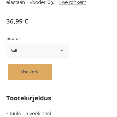
elastaan - Vooder: 63
...
Loe rohkem
36,99
€
Suurus
Lisa korvi
Tootekirjeldus
• Tuule- ja veekindel