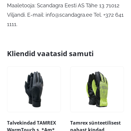
Maaletooja: Scandagra Eesti AS Tähe 13 71012
Viljandi. E-mail:
info@scandagra.ee
Tel. +372 641
1111.
Kliendid vaatasid samuti
Talvekindad TAMREX
Tamrex sünteetilisest
WarmTouch s. *Am*
nahast kindad