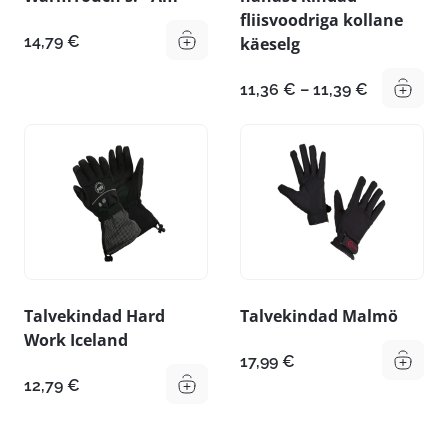
fliisvoodriga kollane
14,79
€
käeselg
Hinnavahe
11,36
€
–
11,39
€
11,36 €
kuni
11,39 €
Talvekindad Hard
Talvekindad Malmö
Work Iceland
17,99
€
12,79
€