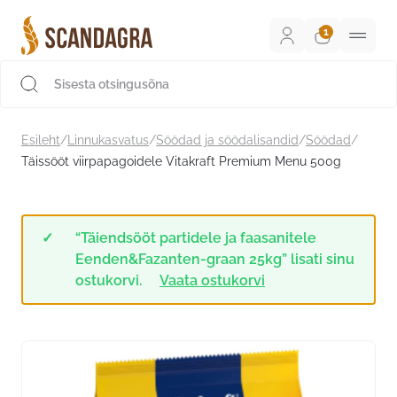
Liigu
sisu
juurde
Scandagra e-pood
Esileht
/
Linnukasvatus
/
Söödad ja söödalisandid
/
Söödad
/
Täissööt viirpapagoidele Vitakraft Premium Menu 500g
“Täiendsööt partidele ja faasanitele
Eenden&Fazanten-graan 25kg” lisati sinu
ostukorvi.
Vaata ostukorvi