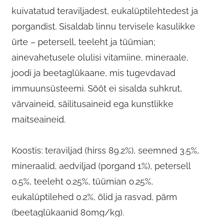
kuivatatud teraviljadest, eukalüptilehtedest ja
porgandist. Sisaldab linnu tervisele kasulikke
ürte – petersell, teeleht ja tüümian;
ainevahetusele olulisi vitamiine, mineraale,
joodi ja beetaglükaane, mis tugevdavad
immuunsüsteemi. Sööt ei sisalda suhkrut,
värvaineid, säilitusaineid ega kunstlikke
maitseaineid.
Koostis: teraviljad (hirss 89.2%), seemned 3.5%,
mineraalid, aedviljad (porgand 1%), petersell
0.5%, teeleht 0.25%, tüümian 0.25%,
eukalüptilehed 0.2%, õlid ja rasvad, pärm
(beetaglükaanid 80mg/kg).