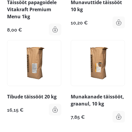
Täissööt papagoidele
Munavuttide täissööt
Vitakraft Premium
10 kg
Menu 1kg
10,20
€
8,00
€
Tibude täissööt 20 kg
Munakanade täissööt,
graanul, 10 kg
16,15
€
7,85
€