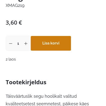
XMAG219
3,60
€
Lisa korvi
2 laos
Tootekirjeldus
Täisväärtuslik segu hoolikalt valitud
kvaliteetsetest seemnetest, päikese käes