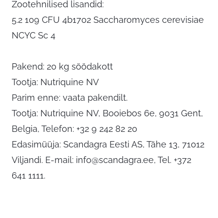
Zootehnilised lisandid:
5.2 109 CFU 4b1702 Saccharomyces cerevisiae
NCYC Sc 4
Pakend: 20 kg söödakott
Tootja: Nutriquine NV
Parim enne: vaata pakendilt.
Tootja: Nutriquine NV, Booiebos 6e, 9031 Gent,
Belgia, Telefon: +32 9 242 82 20
Edasimüüja: Scandagra Eesti AS, Tähe 13, 71012
Viljandi. E-mail:
info@scandagra.ee
, Tel. +372
641 1111.