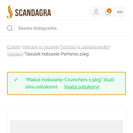
Liigu
sisu
juurde
Scandagra e-pood
Esileht
/
Hobune ja ratsanik
/
Söödad ja söödalisandid
/
Söödad
/
Täissööt hobusele Perfomix 20kg
“Maius hobusele Crunchies 1,5kg” lisati
sinu ostukorvi.
Vaata ostukorvi