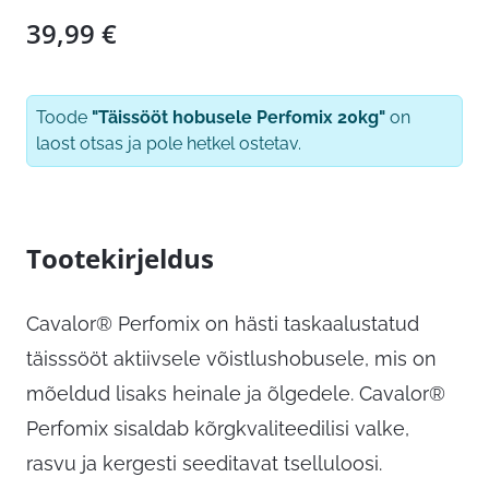
39,99
€
Toode
"Täissööt hobusele Perfomix 20kg"
on
laost otsas ja pole hetkel ostetav.
Tootekirjeldus
Cavalor® Perfomix on hästi taskaalustatud
täisssööt aktiivsele võistlushobusele, mis on
mõeldud lisaks heinale ja õlgedele. Cavalor®
Perfomix sisaldab kõrgkvaliteedilisi valke,
rasvu ja kergesti seeditavat tselluloosi.