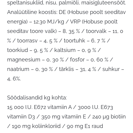
speltanisukliid, nisu, palmiõli, maisigluteensööt.
Analüütiline koostis: DE (Hobuse poolt seeditav
energia) – 12.30 MJ/kg / VRP (Hobuse poolt
seeditav toore valk) – 8, 35 % / toorvalk – 11, 0
% / toorrasv – 4, 5 % / toortuhk – 6, 7 % /
toorkiud – 9, 5 % / kaltsium – 0, 9 % /
magneesium – 0, 30 % / fosfor – 0, 60 % /
naatrium – 0, 30 % / tärklis – 31, 4 % / suhkur –
4, 6%.
Söödalisandid kg kohta:
15 000 I.U. E672 vitamiin A / 3000 I.U. E673
vitamiin D3 / 350 mg vitamiin E / 240 μg biotiin
/ 190 mg koliinkloriid / 90 mg E1 raud