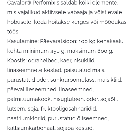
Cavalor® Perfomix sisaldab kõiki elemente,
mis vajalikud aktiivsele vabaaja ja võistlevale
hobusele, keda hoitakse kerges või mõõdukas
töös.
Kasutamine: Päevaratsioon: 100 kg kehakaalu
kohta miinimum 450 g, maksimum 800 g.
Koostis: odrahelbed, kaer, nisukliid,
linaseemnete kestad, paisutatud mais,
purustatud oder, suhkruroomelass, maisikliid,
päevalilleseemned, linaseemned,
palmituumakook, nisugluteen, oder, sojaõli,
lutsern, soja, fruktooligosahhariidid,
naatriumkloriid, purustatud õliseemned,
kaltsiumkarbonaat, sojaoa kestad,