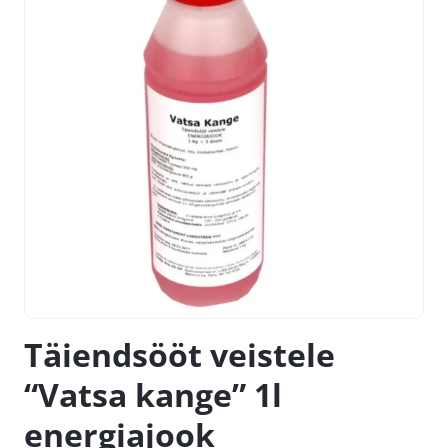
Täiendsööt veistele
“Vatsa kange” 1l
energiajook