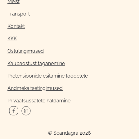
Meist
Transport
Kontakt
KKK
Ostutingimused
Kaubaostust taganemine
Pretensioonide esitamine toodetele
Andmekaitsetingimused
Privaatsussätete haldamine
© Scandagra 2026