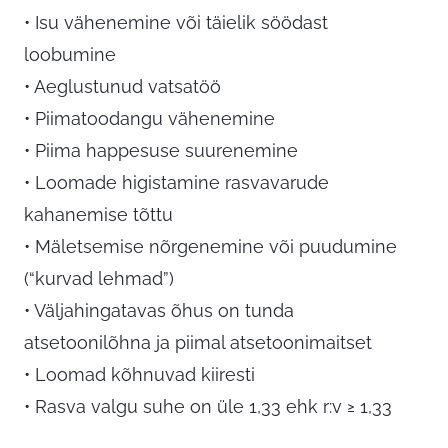
• Isu vähenemine või täielik söödast
loobumine
• Aeglustunud vatsatöö
• Piimatoodangu vähenemine
• Piima happesuse suurenemine
• Loomade higistamine rasvavarude
kahanemise tõttu
• Mäletsemise nõrgenemine või puudumine
(“kurvad lehmad”)
• Väljahingatavas õhus on tunda
atsetoonilõhna ja piimal atsetoonimaitset
• Loomad kõhnuvad kiiresti
• Rasva valgu suhe on üle 1,33 ehk r:v ≥ 1,33