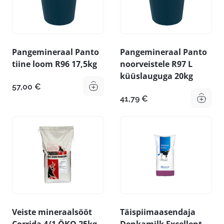
Pangemineraal Panto
Pangemineraal Panto
tiine loom R96 17,5kg
noorveistele R97 L
küüslauguga 20kg
57,00
€
41,79
€
Veiste mineraalsööt
Täispiimaasendaja