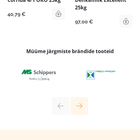
Corrida 4/1 ÖKO 25kg
Denkamilk Excellent
25kg
40,79
€
97,00
€
Müüme järgmiste brändide tooteid