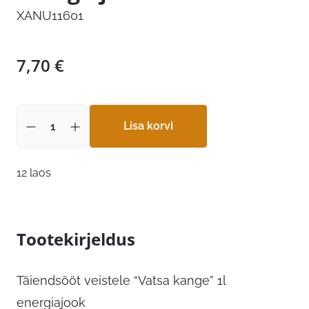
XANU11601
7,70
€
Lisa korvi
12 laos
Tootekirjeldus
Täiendsööt veistele “Vatsa kange” 1l
energiajook