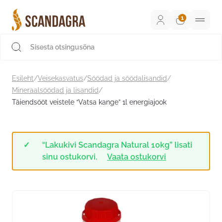
Liigu
sisu
juurde
Scandagra e-pood
Esileht
/
Veisekasvatus
/
Söödad ja söödalisandid
/
Mineraalsöödad ja lisandid
/
Täiendsööt veistele “Vatsa kange” 1l energiajook
“Lakukivi Scandagra Natural 10kg” lisati
sinu ostukorvi.
Vaata ostukorvi