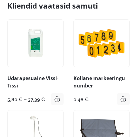
Kliendid vaatasid samuti
Udarapesuaine Vissi-
Kollane markeeringu
Tissi
number
Hinnavahemik:
5,80
€
–
37,39
€
0,46
€
5,80 €
kuni
37,39 €