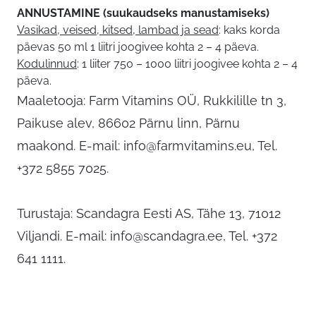
ANNUSTAMINE (suukaudseks manustamiseks)
Vasikad, veised, kitsed, lambad ja sead
: kaks korda
päevas 50 ml 1 liitri joogivee kohta 2 – 4 päeva.
Kodulinnud
: 1 liiter 750 – 1000 liitri joogivee kohta 2 – 4
päeva.
Maaletooja: Farm Vitamins OÜ, Rukkilille tn 3,
Paikuse alev, 86602 Pärnu linn, Pärnu
maakond. E-mail:
info@farmvitamins.eu
, Tel.
+372 5855 7025.
Turustaja: Scandagra Eesti AS, Tähe 13, 71012
Viljandi. E-mail:
info@scandagra.ee
, Tel. +372
641 1111.