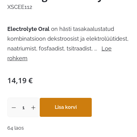
XSCEE112
Electrolyte Oral
on hästi tasakaalustatud
kombinatsioon dekstroosist ja elektrolüütidest,
naatriumist, fosfaadist, tsitraadist,
...
Loe
rohkem
14,19
€
Lisa korvi
64 laos