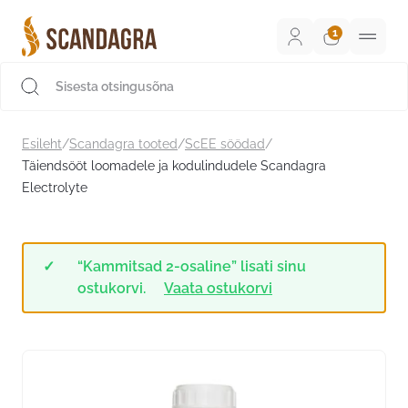
Liigu
sisu
juurde
Scandagra e-pood
Esileht
/
Scandagra tooted
/
ScEE söödad
/
Täiendsööt loomadele ja kodulindudele Scandagra
Electrolyte
“Kammitsad 2-osaline” lisati sinu
ostukorvi.
Vaata ostukorvi