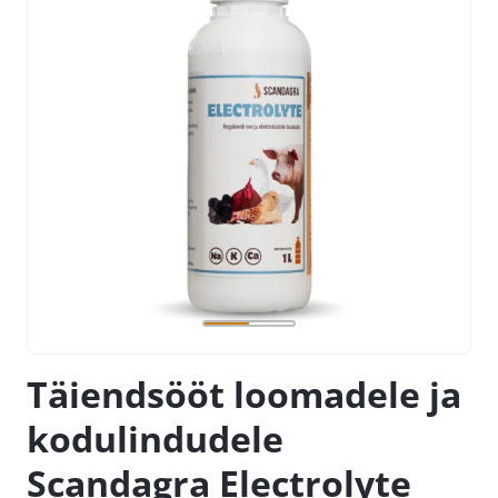
Täiendsööt loomadele ja
kodulindudele
Scandagra Electrolyte