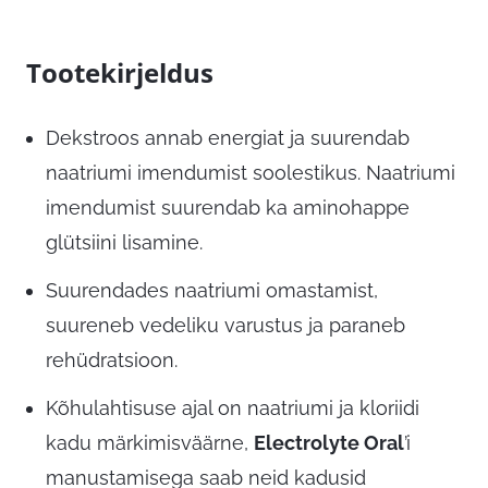
Tootekirjeldus
Dekstroos annab energiat ja suurendab
naatriumi imendumist soolestikus. Naatriumi
imendumist suurendab ka aminohappe
glütsiini lisamine.
Suurendades naatriumi omastamist,
suureneb vedeliku varustus ja paraneb
rehüdratsioon.
Kõhulahtisuse ajal on naatriumi ja kloriidi
kadu märkimisväärne,
Electrolyte Oral
’i
manustamisega saab neid kadusid