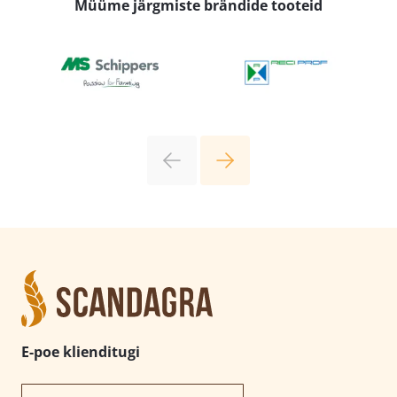
Müüme järgmiste brändide tooteid
E-poe klienditugi