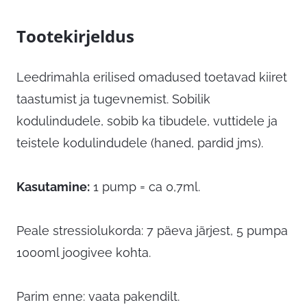
Tootekirjeldus
Leedrimahla erilised omadused toetavad kiiret
taastumist ja tugevnemist. Sobilik
kodulindudele, sobib ka tibudele, vuttidele ja
teistele kodulindudele (haned, pardid jms).
Kasutamine:
1 pump = ca 0,7ml.
Peale stressiolukorda: 7 päeva järjest, 5 pumpa
1000ml joogivee kohta.
Parim enne: vaata pakendilt.