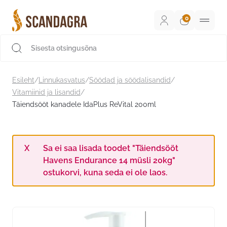
Liigu
sisu
juurde
Scandagra e-pood
Esileht
/
Linnukasvatus
/
Söödad ja söödalisandid
/
Vitamiinid ja lisandid
/
Täiendsööt kanadele IdaPlus ReVital 200ml
Sa ei saa lisada toodet "Täiendsööt
Havens Endurance 14 müsli 20kg"
ostukorvi, kuna seda ei ole laos.