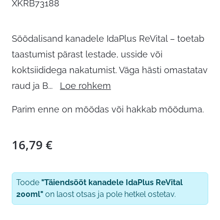
XKRB73188
Söödalisand kanadele IdaPlus ReVital – toetab
taastumist pärast lestade, usside või
koktsiididega nakatumist. Väga hästi omastatav
raud ja B
...
Loe rohkem
Parim enne on möödas või hakkab mööduma.
16,79
€
Toode
"Täiendsööt kanadele IdaPlus ReVital
200ml"
on laost otsas ja pole hetkel ostetav.