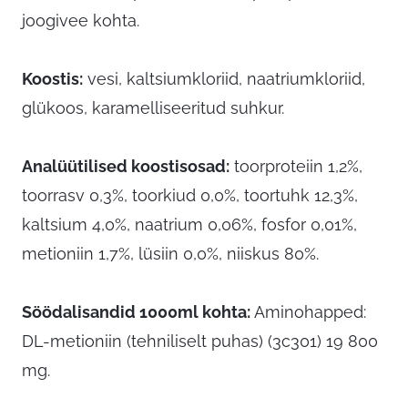
joogivee kohta.
Koostis:
vesi, kaltsiumkloriid, naatriumkloriid,
glükoos, karamelliseeritud suhkur.
Analüütilised koostisosad:
toorproteiin 1,2%,
toorrasv 0,3%, toorkiud 0,0%, toortuhk 12,3%,
kaltsium 4,0%, naatrium 0,06%, fosfor 0,01%,
metioniin 1,7%, lüsiin 0,0%, niiskus 80%.
Söödalisandid 1000ml kohta:
Aminohapped:
DL-metioniin (tehniliselt puhas) (3c301) 19 800
mg.