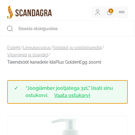
Liigu
sisu
juurde
Scandagra e-pood
Esileht
/
Linnukasvatus
/
Söödad ja söödalisandid
/
Vitamiinid ja lisandid
/
Täiendsööt kanadele IdaPlus GoldenEgg 200ml
“Joogiämber jootjatega 32L” lisati sinu
ostukorvi.
Vaata ostukorvi