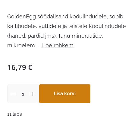
GoldenEgg söödalisand kodulindudele, sobib
ka tibudele, vuttidele ja teistele kodulindudele
(haned, pardid jms). Tänu mineraalide,
mikroelem
...
Loe rohkem
16,79
€
Lisa korvi
11 laos