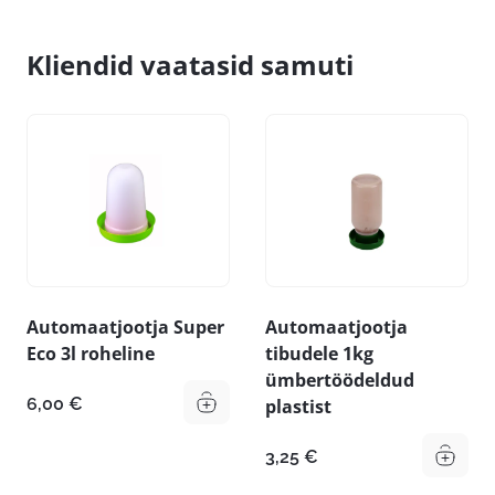
Kliendid vaatasid samuti
Automaatjootja Super
Automaatjootja
Eco 3l roheline
tibudele 1kg
ümbertöödeldud
6,00
€
plastist
3,25
€