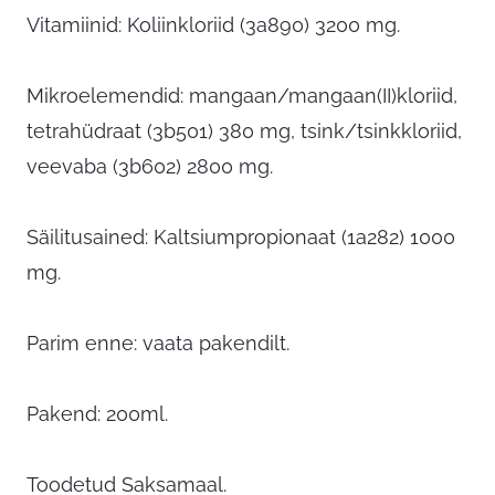
Vitamiinid: Koliinkloriid (3a890) 3200 mg.
Mikroelemendid: mangaan/mangaan(II)kloriid,
tetrahüdraat (3b501) 380 mg, tsink/tsinkkloriid,
veevaba (3b602) 2800 mg.
Säilitusained: Kaltsiumpropionaat (1a282) 1000
mg.
Parim enne: vaata pakendilt.
Pakend: 200ml.
Toodetud Saksamaal.