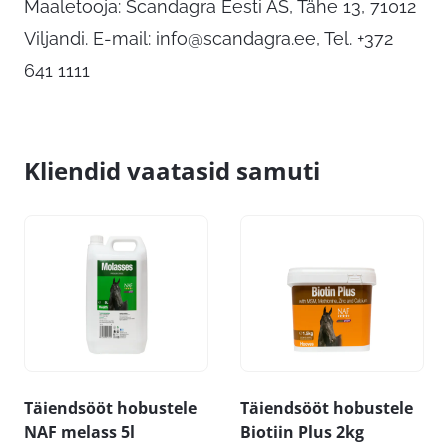
Maaletooja: Scandagra Eesti AS, Tähe 13, 71012
Viljandi. E-mail:
info@scandagra.ee
, Tel. +372
641 1111
Kliendid vaatasid samuti
Täiendsööt hobustele
Täiendsööt hobustele
NAF melass 5l
Biotiin Plus 2kg