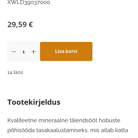
XWLD39037000
29,59
€
Lisa korvi
14 laos
Tootekirjeldus
Kvaliteetne mineraalne täiendsööt hobuste
põhisööda tasakaalustamiseks, mis aitab katta