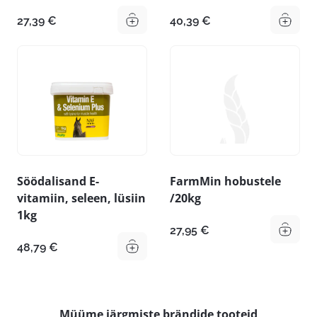
27,39
€
40,39
€
Söödalisand E-
FarmMin hobustele
vitamiin, seleen, lüsiin
/20kg
1kg
27,95
€
48,79
€
Müüme järgmiste brändide tooteid