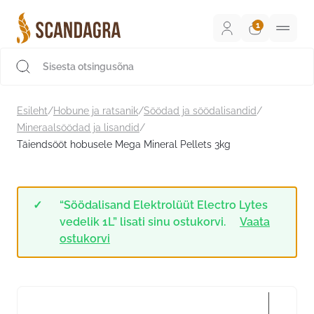
Liigu
sisu
juurde
Scandagra e-pood
Esileht
/
Hobune ja ratsanik
/
Söödad ja söödalisandid
/
Mineraalsöödad ja lisandid
/
Täiendsööt hobusele Mega Mineral Pellets 3kg
“Söödalisand Elektrolüüt Electro Lytes
vedelik 1L” lisati sinu ostukorvi.
Vaata
ostukorvi