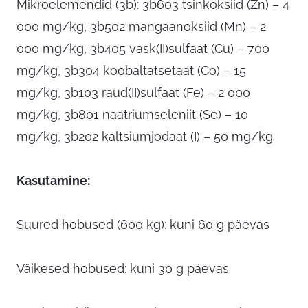
Mikroelemendid (3b): 3b603 tsinkoksiid (Zn) – 4
000 mg/kg, 3b502 mangaanoksiid (Mn) – 2
000 mg/kg, 3b405 vask(II)sulfaat (Cu) – 700
mg/kg, 3b304 koobaltatsetaat (Co) – 15
mg/kg, 3b103 raud(II)sulfaat (Fe) – 2 000
mg/kg, 3b801 naatriumseleniit (Se) – 10
mg/kg, 3b202 kaltsiumjodaat (I) – 50 mg/kg
Kasutamine:
Suured hobused (600 kg): kuni 60 g päevas
Väikesed hobused: kuni 30 g päevas