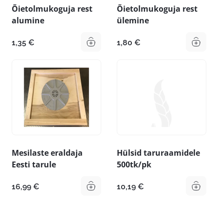
Õietolmukoguja rest
Õietolmukoguja rest
alumine
ülemine
1,35
€
1,80
€
Mesilaste eraldaja
Hülsid taruraamidele
Eesti tarule
500tk/pk
16,99
€
10,19
€