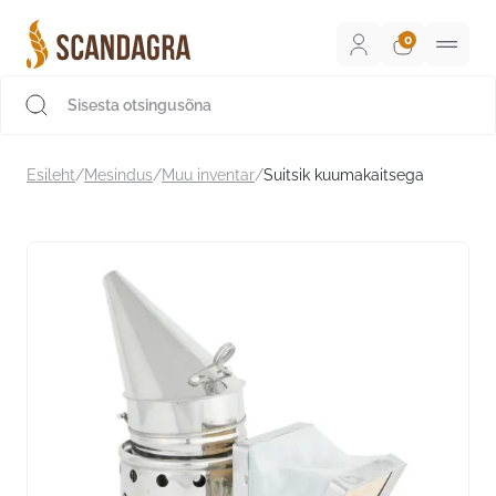
Liigu
sisu
juurde
Scandagra e-pood
Esileht
/
Mesindus
/
Muu inventar
/
Suitsik kuumakaitsega