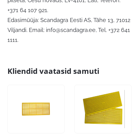
pilsēta, Cēsu novads, LV-4101, Läti, Telefon:
+371 64 107 921.
Edasimüüja: Scandagra Eesti AS, Tähe 13, 71012
Viljandi. Email:
info@scandagra.ee
, Tel. +372 641
1111.
Kliendid vaatasid samuti