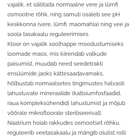
vajalik, et säilitada normaalne vere ja lümfi
osmootne rõhk, ning samuti osaleb see pH
keskkonna (vere, lümfi, maomahla) ning vee ja
soola tasakaalu reguleerimises.
Kloor on vajalik soolhappe moodustumiseks
loomade maos, mis kiirendab valkude
paisumist, muudab need seedetrakti
ensüümide jaoks kättesaadavamaks,
hõlbustab normaalsetes tingimustes halvasti
lahustuvate mineraalide (kaltsiumfosfaadid,
raua kompleksühendid) lahustumist ja mõjub
võõrale mikrofloorale steriliseerivalt.
Naatrium hoiab rakkudes osmootset rõhku,
reguleerib veetasakaalu ja mängib olulist rolli