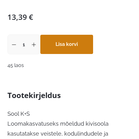
13,39
€
Lisa korvi
45 laos
Tootekirjeldus
Sool K+S
Loomakasvatuseks mõeldud kivisoola
kasutatakse veistele, kodulindudele ja