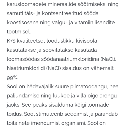
karusloomadele mineraalide söötmiseks, ning
samuti täis- ja kontsentreeritud sööda
koostisosana ning valgu- ja vitamiinilisandite
tootmisel.
K+S kvaliteetset looduslikku kivisoola
kasutatakse ja soovitatakse kasutada
loomasöödas söödanaatriumkloriidina (NaCl).
Naatriumkloriidi (NaCl) sisaldus on vähemalt
99%.
Sool on hädavajalik suure piimatoodangu, hea
paljundamise ning luukoe ja villa õige arengu
jaoks. See peaks sisalduma kõigi loomade
toidus. Sool stimuleerib seedimist ja parandab
toitainete imendumist organismi. Sool on