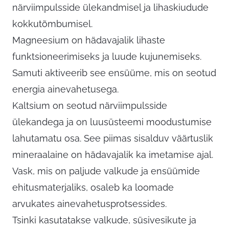
närviimpulsside ülekandmisel ja lihaskiudude
kokkutõmbumisel.
Magneesium on hädavajalik lihaste
funktsioneerimiseks ja luude kujunemiseks.
Samuti aktiveerib see ensüüme, mis on seotud
energia ainevahetusega.
Kaltsium on seotud närviimpulsside
ülekandega ja on luusüsteemi moodustumise
lahutamatu osa. See piimas sisalduv väärtuslik
mineraalaine on hädavajalik ka imetamise ajal.
Vask, mis on paljude valkude ja ensüümide
ehitusmaterjaliks, osaleb ka loomade
arvukates ainevahetusprotsessides.
Tsinki kasutatakse valkude, süsivesikute ja