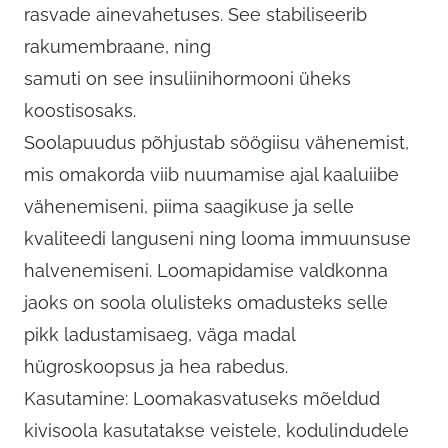
rasvade ainevahetuses. See stabiliseerib
rakumembraane, ning
samuti on see insuliinihormooni üheks
koostisosaks.
Soolapuudus põhjustab söögiisu vähenemist,
mis omakorda viib nuumamise ajal kaaluiibe
vähenemiseni, piima saagikuse ja selle
kvaliteedi languseni ning looma immuunsuse
halvenemiseni. Loomapidamise valdkonna
jaoks on soola olulisteks omadusteks selle
pikk ladustamisaeg, väga madal
hügroskoopsus ja hea rabedus.
Kasutamine: Loomakasvatuseks mõeldud
kivisoola kasutatakse veistele, kodulindudele