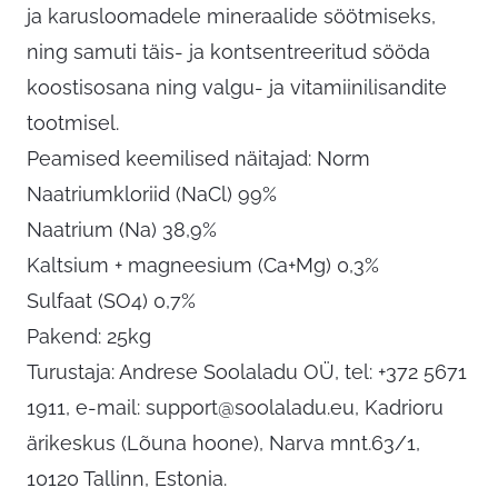
ja karusloomadele mineraalide söötmiseks,
ning samuti täis- ja kontsentreeritud sööda
koostisosana ning valgu- ja vitamiinilisandite
tootmisel.
Peamised keemilised näitajad: Norm
Naatriumkloriid (NaCl) 99%
Naatrium (Na) 38,9%
Kaltsium + magneesium (Ca+Mg) 0,3%
Sulfaat (SO4) 0,7%
Pakend: 25kg
Turustaja: Andrese Soolaladu OÜ, tel: +372 5671
1911, e-mail:
support@soolaladu.eu
, Kadrioru
ärikeskus (Lõuna hoone), Narva mnt.63/1,
10120 Tallinn, Estonia.