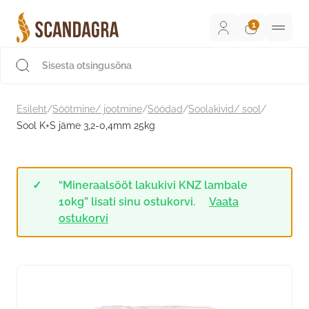
Liigu
sisu
juurde
Scandagra e-pood
Esileht
/
Söötmine/ jootmine
/
Söödad
/
Soolakivid/ sool
/
Sool K+S jäme 3,2-0,4mm 25kg
“Mineraalsööt lakukivi KNZ lambale
10kg” lisati sinu ostukorvi.
Vaata
ostukorvi