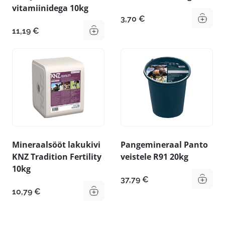
vitamiinidega 10kg
3,70
€
11,19
€
Mineraalsööt lakukivi
Pangemineraal Panto
KNZ Tradition Fertility
veistele R91 20kg
10kg
37,79
€
10,79
€