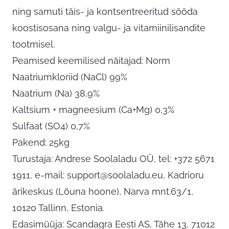
ning samuti täis- ja kontsentreeritud sööda
koostisosana ning valgu- ja vitamiinilisandite
tootmisel.
Peamised keemilised näitajad: Norm
Naatriumkloriid (NaCl) 99%
Naatrium (Na) 38,9%
Kaltsium + magneesium (Ca+Mg) 0,3%
Sulfaat (SO4) 0,7%
Pakend: 25kg
Turustaja: Andrese Soolaladu OÜ, tel: +372 5671
1911, e-mail:
support@soolaladu.eu
, Kadrioru
ärikeskus (Lõuna hoone), Narva mnt.63/1,
10120 Tallinn, Estonia.
Edasimüüja: Scandagra Eesti AS, Tähe 13, 71012