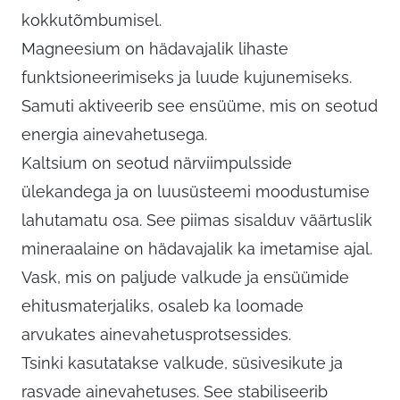
kokkutõmbumisel.
Magneesium on hädavajalik lihaste
funktsioneerimiseks ja luude kujunemiseks.
Samuti aktiveerib see ensüüme, mis on seotud
energia ainevahetusega.
Kaltsium on seotud närviimpulsside
ülekandega ja on luusüsteemi moodustumise
lahutamatu osa. See piimas sisalduv väärtuslik
mineraalaine on hädavajalik ka imetamise ajal.
Vask, mis on paljude valkude ja ensüümide
ehitusmaterjaliks, osaleb ka loomade
arvukates ainevahetusprotsessides.
Tsinki kasutatakse valkude, süsivesikute ja
rasvade ainevahetuses. See stabiliseerib