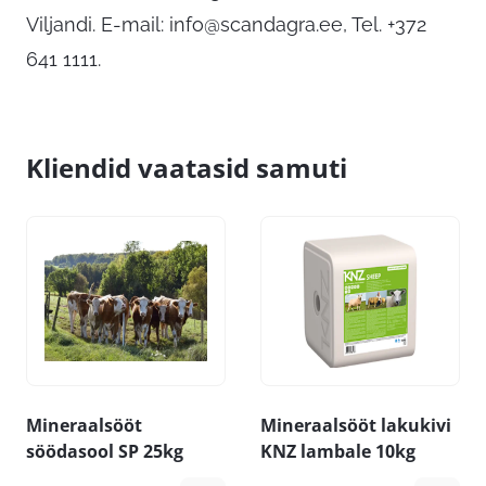
Viljandi. E-mail:
info@scandagra.ee
, Tel. +372
641 1111.
Kliendid vaatasid samuti
Mineraalsööt
Mineraalsööt lakukivi
söödasool SP 25kg
KNZ lambale 10kg