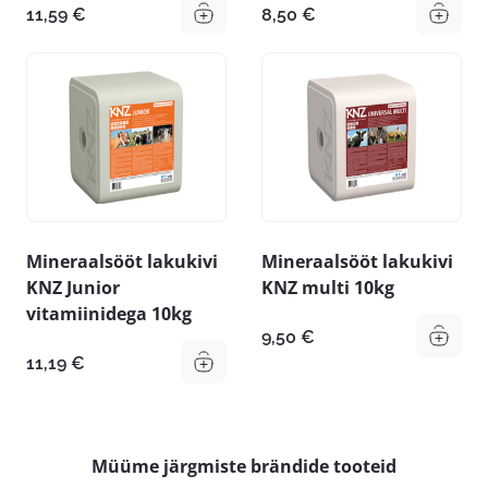
11,59
€
8,50
€
Mineraalsööt lakukivi
Mineraalsööt lakukivi
KNZ Junior
KNZ multi 10kg
vitamiinidega 10kg
9,50
€
11,19
€
Müüme järgmiste brändide tooteid