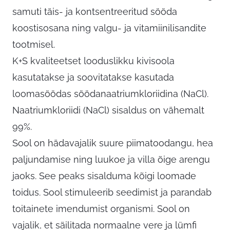
samuti täis- ja kontsentreeritud sööda
koostisosana ning valgu- ja vitamiinilisandite
tootmisel.
K+S kvaliteetset looduslikku kivisoola
kasutatakse ja soovitatakse kasutada
loomasöödas söödanaatriumkloriidina (NaCl).
Naatriumkloriidi (NaCl) sisaldus on vähemalt
99%.
Sool on hädavajalik suure piimatoodangu, hea
paljundamise ning luukoe ja villa õige arengu
jaoks. See peaks sisalduma kõigi loomade
toidus. Sool stimuleerib seedimist ja parandab
toitainete imendumist organismi. Sool on
vajalik, et säilitada normaalne vere ja lümfi