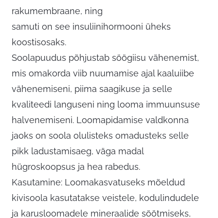
rakumembraane, ning
samuti on see insuliinihormooni üheks
koostisosaks.
Soolapuudus põhjustab söögiisu vähenemist,
mis omakorda viib nuumamise ajal kaaluiibe
vähenemiseni, piima saagikuse ja selle
kvaliteedi languseni ning looma immuunsuse
halvenemiseni. Loomapidamise valdkonna
jaoks on soola olulisteks omadusteks selle
pikk ladustamisaeg, väga madal
hügroskoopsus ja hea rabedus.
Kasutamine: Loomakasvatuseks mõeldud
kivisoola kasutatakse veistele, kodulindudele
ja karusloomadele mineraalide söötmiseks,