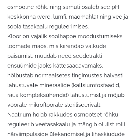
osmootne rõhk, ning samuti osaleb see pH
keskkonna (vere, lümfi, maomahla) ning vee ja
soola tasakaalu reguleerimises.
Kloor on vajalik soolhappe moodustumiseks
loomade maos, mis kiirendab valkude
paisumist, muudab need seedetrakti
ensüümide jaoks kättesaadavamaks,
hõlbustab normaalsetes tingimustes halvasti
lahustuvate mineraalide (kaltsiumfosfaadid,
raua kompleksühendid) lahustumist ja mõjub
võõrale mikrofloorale steriliseerivalt.
Naatrium hoiab rakkudes osmootset rõhku,
reguleerib veetasakaalu ja mängib olulist rolli
närviimpulsside ülekandmisel ja lihaskiudude