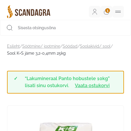
Liigu
sisu
juurde
Scandagra e-pood
Esileht
/
Söötmine/ jootmine
/
Söödad
/
Soolakivid/ sool
/
Sool K+S jäme 3,2-0,4mm 25kg
“Lakumineraal Panto hobustele 10kg”
lisati sinu ostukorvi.
Vaata ostukorvi