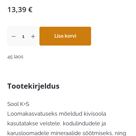
13,39
€
Lisa korvi
45 laos
Tootekirjeldus
Sool K+S
Loomakasvatuseks mõeldud kivisoola
kasutatakse veistele, kodulindudele ja
karusloomadele mineraalide söötmiseks, ning