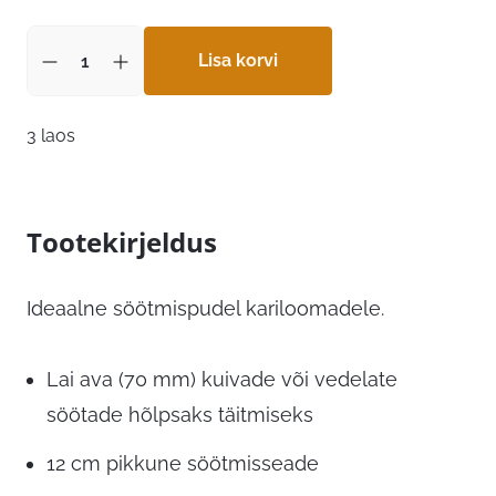
Lisa korvi
3 laos
Tootekirjeldus
Ideaalne söötmispudel kariloomadele.
Lai ava (70 mm) kuivade või vedelate
söötade hõlpsaks täitmiseks
12 cm pikkune söötmisseade