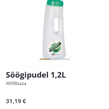
Söögipudel 1,2L
XKRB1424
31,19
€