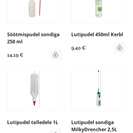
Söötmispudel sondiga
Lutipudel 450ml Kerbl
250 ml
9,40
€
14,19
€
Lutipudel talledele 1L
Lutipudel sondiga
MilkyDrencher 2,5L