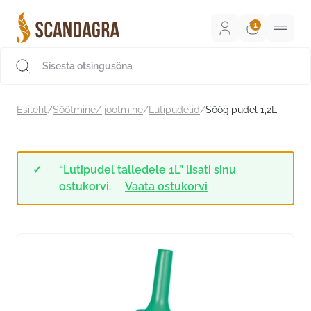
Liigu
sisu
juurde
Scandagra e-pood
Esileht
/
Söötmine/ jootmine
/
Lutipudelid
/
Söögipudel 1,2L
“Lutipudel talledele 1L” lisati sinu
ostukorvi.
Vaata ostukorvi