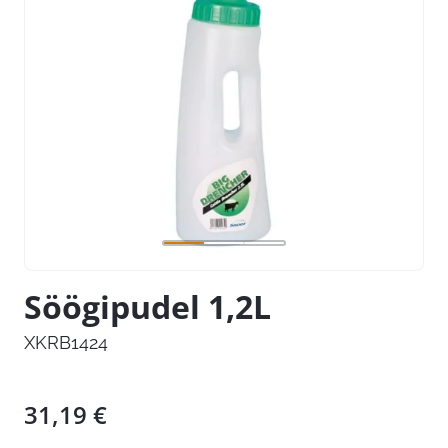
Söögipudel 1,2L
XKRB1424
31,19
€