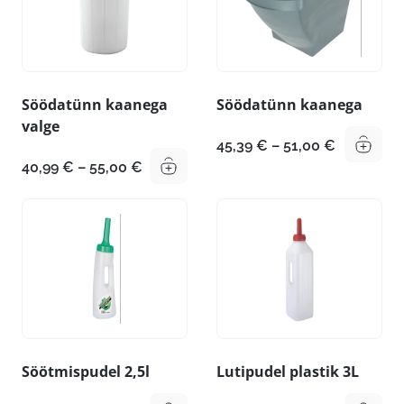
Söödatünn kaanega
Söödatünn kaanega
valge
Hinnavah
45,39
€
–
51,00
€
45,39 €
Hinnavahemik:
40,99
€
–
55,00
€
kuni
40,99 €
51,00 €
kuni
55,00 €
Söötmispudel 2,5l
Lutipudel plastik 3L