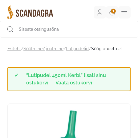
Liigu
sisu
juurde
Scandagra e-pood
Esileht
/
Söötmine/ jootmine
/
Lutipudelid
/
Söögipudel 1,2L
“Lutipudel 450ml Kerbl” lisati sinu
ostukorvi.
Vaata ostukorvi