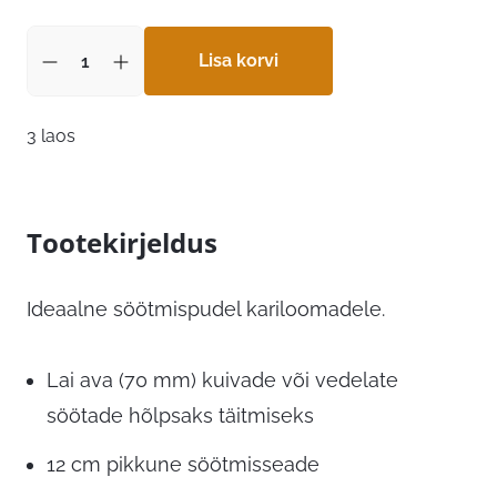
Lisa korvi
3 laos
Tootekirjeldus
Ideaalne söötmispudel kariloomadele.
Lai ava (70 mm) kuivade või vedelate
söötade hõlpsaks täitmiseks
12 cm pikkune söötmisseade