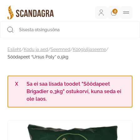
Liigu
sisu
juurde
Scandagra e-pood
Esileht
/
Kodu ja aed
/
Seemned
/
Köögiviljaseeme
/
Söödapeet “Ursus Poly” 0,5kg
Sa ei saa lisada toodet "Söödapeet
Brigadier 0,3kg" ostukorvi, kuna seda ei
ole laos.