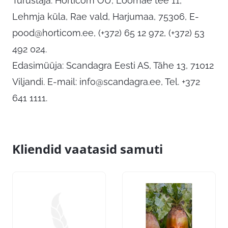
Turustaja: Horticom OÜ, Loomäe tee 11,
Lehmja küla, Rae vald, Harjumaa, 75306,
E-
pood@horticom.ee
, (+372) 65 12 972, (+372) 53
492 024.
Edasimüüja: Scandagra Eesti AS, Tähe 13, 71012
Viljandi. E-mail:
info@scandagra.ee
, Tel. +372
641 1111.
Kliendid vaatasid samuti