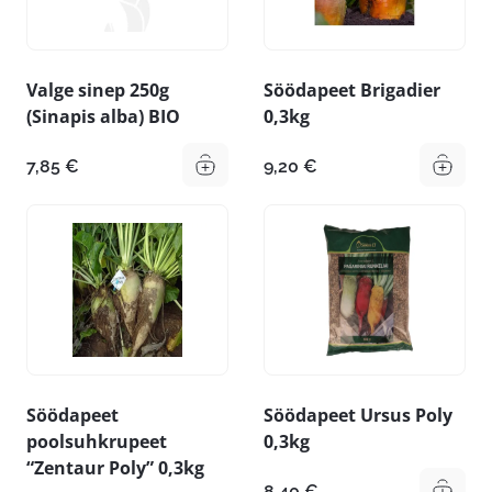
Valge sinep 250g
Söödapeet Brigadier
(Sinapis alba) BIO
0,3kg
7,85
€
9,20
€
Söödapeet
Söödapeet Ursus Poly
poolsuhkrupeet
0,3kg
“Zentaur Poly” 0,3kg
8,40
€