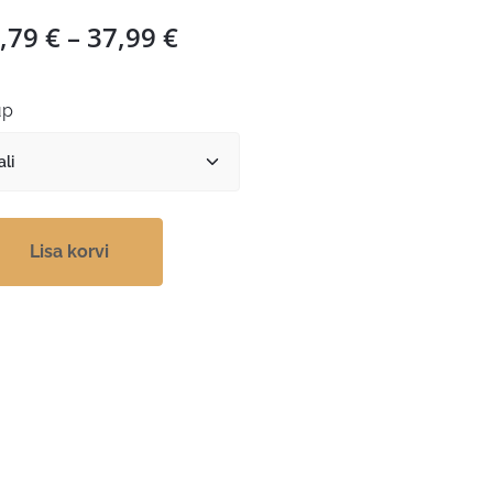
Hinnavahemik:
,79
€
–
37,99
€
29,79 €
kuni
üp
37,99 €
Lisa korvi