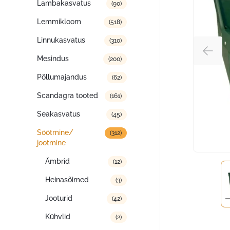
Lambakasvatus
(90)
Lemmikloom
(518)
Linnukasvatus
(310)
Mesindus
(200)
Põllumajandus
(62)
Scandagra tooted
(161)
Seakasvatus
(45)
Söötmine/
(312)
jootmine
Ämbrid
(12)
Heinasõimed
(3)
Jooturid
(42)
Kühvlid
(2)