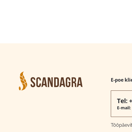
E-poe kli
Tel:
E-mail:
Tööpäeviti