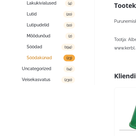
Lakukivialused
Tootek
(4)
Lutid
(20)
Purunemiski
Lutipudelid
(10)
Mõõdunõud
(2)
Tootja: Al
Söödad
(194)
www.kerbl.
Söödakünad
(23)
Uncategorized
(14)
Kliend
Veisekasvatus
(230)