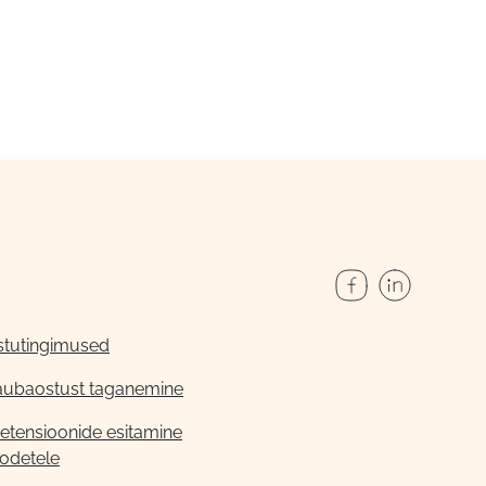
stutingimused
aubaostust taganemine
etensioonide esitamine
odetele