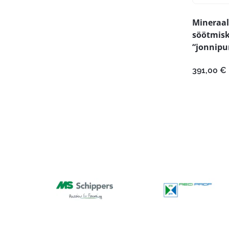
Mineraal
söötmis
“jonnipu
391,00
€