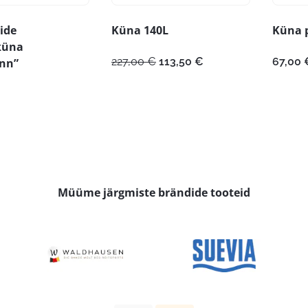
ide
Küna 140L
Küna p
küna
Algne
Praegune
227,00
€
113,50
€
67,00
nn”
hind
hind
oli:
on:
227,00 €.
113,50 €.
Müüme järgmiste brändide tooteid