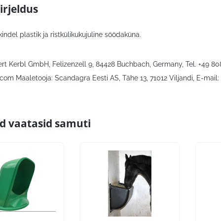
irjeldus
ndel plastik ja ristkülikukujuline söödaküna.
bert Kerbl GmbH, Felizenzell 9, 84428 Buchbach, Germany, Tel. +49 8
com Maaletooja: Scandagra Eesti AS, Tähe 13, 71012 Viljandi, E-mail:
id vaatasid samuti