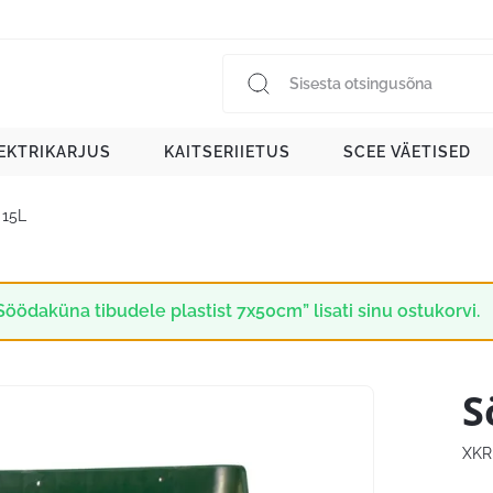
EKTRIKARJUS
KAITSERIIETUS
SCEE VÄETISED
 15L
Söödaküna tibudele plastist 7x50cm” lisati sinu ostukorvi.
S
XKR