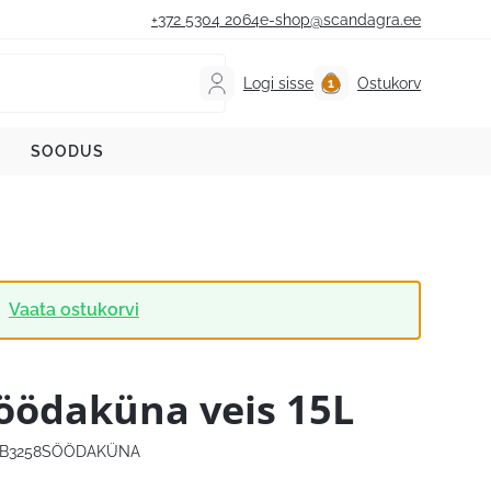
+372 5304 2064
e-shop@scandagra.ee
Logi sisse
Ostukorv
SOODUS
Vaata ostukorvi
öödaküna veis 15L
B3258SÖÖDAKÜNA