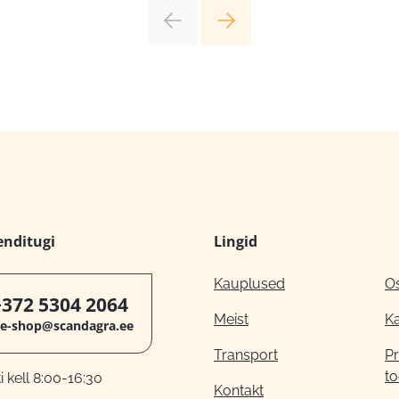
enditugi
Lingid
Kauplused
O
+372 5304 2064
Meist
K
e-shop@scandagra.ee
Transport
Pr
to
 kell 8:00-16:30
Kontakt