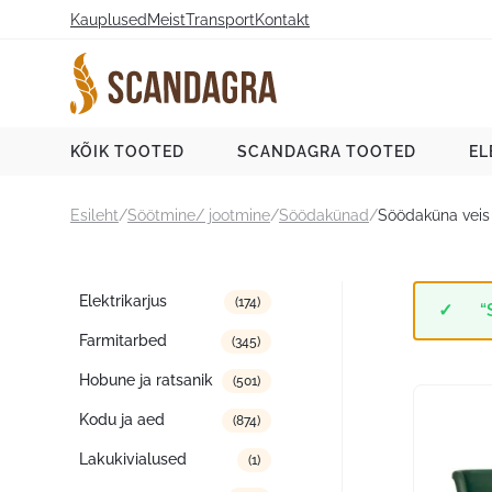
Liigu
Kauplused
Meist
Transport
Kontakt
sisu
juurde
Scandagra e-pood
KÕIK TOOTED
SCANDAGRA TOOTED
EL
Esileht
/
Söötmine/ jootmine
/
Söödakünad
/
Söödaküna veis
Tootekategooriad
Elektrikarjus
(174)
“
Farmitarbed
(345)
Hobune ja ratsanik
(501)
Kodu ja aed
(874)
Lakukivialused
(1)