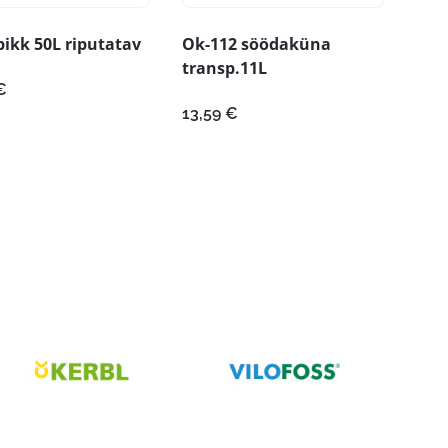
ikk 50L riputatav
Ok-112 söödaküna
transp.11L
€
13,59
€