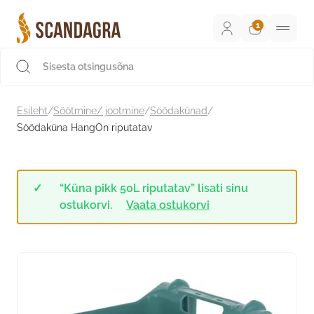
Liigu
sisu
juurde
Scandagra e-pood
Esileht
/
Söötmine/ jootmine
/
Söödakünad
/
Söödaküna HangOn riputatav
“Küna pikk 50L riputatav” lisati sinu
ostukorvi.
Vaata ostukorvi