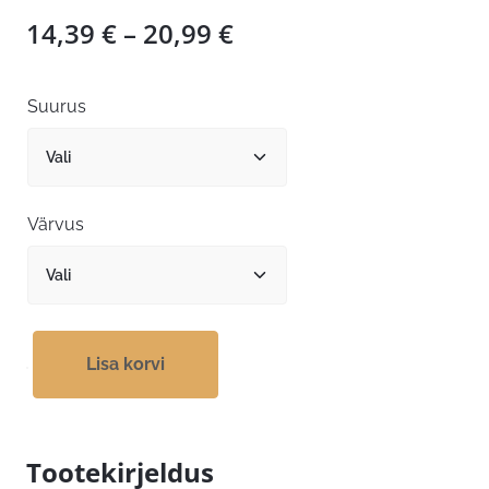
Hinnavahemik:
14,39
€
–
20,99
€
14,39 €
kuni
Suurus
20,99 €
Värvus
Lisa korvi
Tootekirjeldus