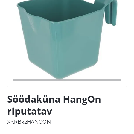
Söödaküna HangOn
riputatav
XKRB32HANGON