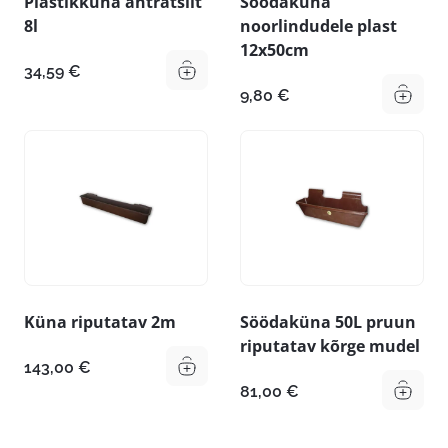
Plastikküna antratsiit
Söödaküna
8l
noorlindudele plast
12x50cm
34,59
€
9,80
€
Küna riputatav 2m
Söödaküna 50L pruun
riputatav kõrge mudel
143,00
€
81,00
€