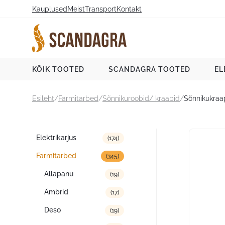
Liigu
Kauplused
Meist
Transport
Kontakt
sisu
juurde
Scandagra e-pood
KÕIK TOOTED
SCANDAGRA TOOTED
EL
Esileht
/
Farmitarbed
/
Sõnnikuroobid/ kraabid
/
Sõnnikukraap
Tootekategooriad
Elektrikarjus
(174)
Farmitarbed
(345)
Allapanu
(19)
Ämbrid
(17)
Deso
(19)