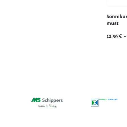
Sõnniku
must
12,59
€
–