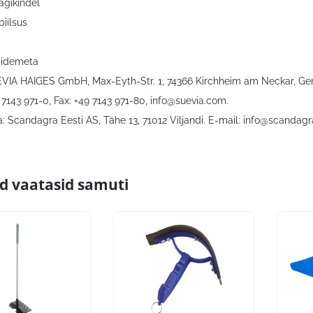
gikindel
biilsus
pidemeta
EVIA HAIGES GmbH, Max-Eyth-Str. 1, 74366 Kirchheim am Neckar, Ge
7143 971-0, Fax: +49 7143 971-80,
info@suevia.com
.
: Scandagra Eesti AS, Tähe 13, 71012 Viljandi. E-mail:
info@scandagr
id vaatasid samuti