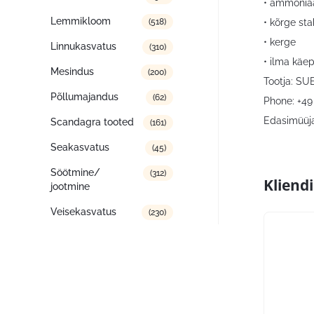
• ammoniaa
Lemmikloom
• kõrge sta
(518)
• kerge
Linnukasvatus
(310)
• ilma käe
Mesindus
(200)
Tootja: SU
Põllumajandus
(62)
Phone: +49 
Edasimüüja
Scandagra tooted
(161)
Seakasvatus
(45)
Söötmine/
(312)
Kliend
jootmine
Veisekasvatus
(230)