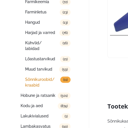
Farmikeemia
(72)
Farmiriietus
(23)
Hangud
(13)
Harjad ja varred
(76)
Kühvlid/
(16)
labidad
Lõastustarvikud
(21)
Muud tarvikud
(59)
Sõnnikuroobid/
(11)
kraabid
Hobune ja ratsanik
(501)
Tootek
Kodu ja aed
(874)
Lakukivialused
(1)
Sõnnikukaab
Lambakasvatus
(90)