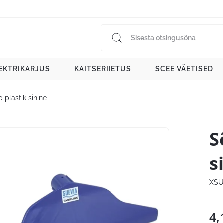
EKTRIKARJUS
KAITSERIIETUS
SCEE VÄETISED
 plastik sinine
S
s
XSU
4,