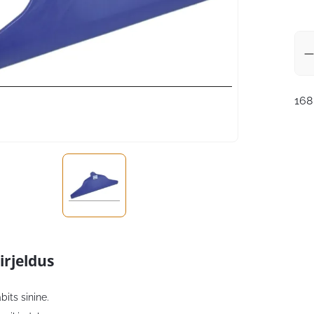
168
irjeldus
its sinine.