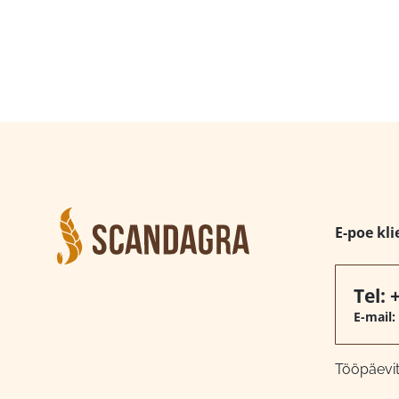
E-poe kli
Tel:
E-mail:
Tööpäeviti