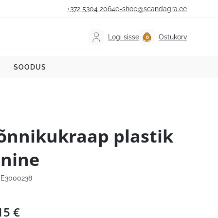
+372 5304 2064
e-shop@scandagra.ee
Logi sisse
Ostukorv
SOODUS
õnnikukraap plastik
inine
E3000238
15
€