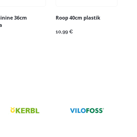
sinine 36cm
Roop 40cm plastik
a
10,99
€