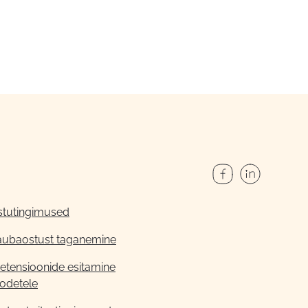
stutingimused
aubaostust taganemine
etensioonide esitamine
odetele