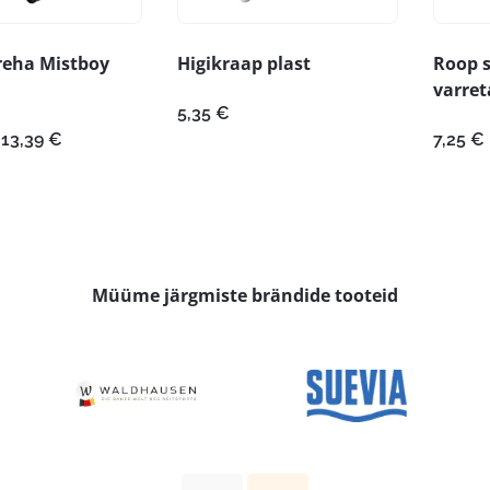
reha Mistboy
Higikraap plast
Roop 
varret
5,35
€
Hinnavahemik:
13,39
€
7,25
€
12,59 €
kuni
13,39 €
Müüme järgmiste brändide tooteid