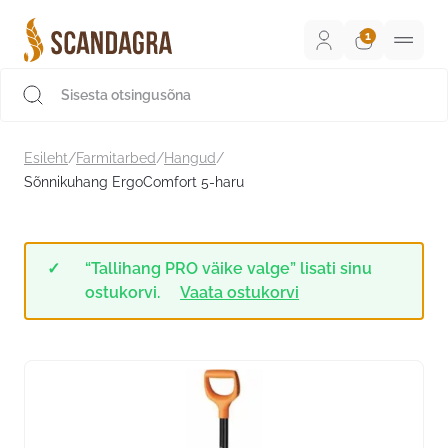
Liigu
sisu
juurde
Scandagra e-pood
Esileht
/
Farmitarbed
/
Hangud
/
Sõnnikuhang ErgoComfort 5-haru
“Tallihang PRO väike valge” lisati sinu
ostukorvi.
Vaata ostukorvi