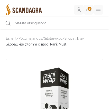
Liigu
sisu
juurde
Scandagra e-pood
Esileht
/
Põllumajandus
/
Silotarvikud
/
Silopallikile
/
Silopallikile 750mm x 1500; Rani; Must