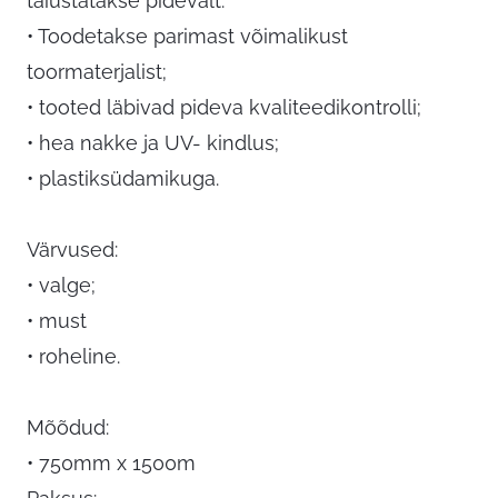
täiustatakse pidevalt.
• Toodetakse parimast võimalikust
toormaterjalist;
• tooted läbivad pideva kvaliteedikontrolli;
• hea nakke ja UV- kindlus;
• plastiksüdamikuga.
Värvused:
• valge;
• must
• roheline.
Mõõdud:
• 750mm x 1500m