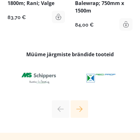
1800m; Rani; Valge
Balewrap; 750mm x
1500m
83,70
€
84,00
€
Müüme järgmiste brändide tooteid