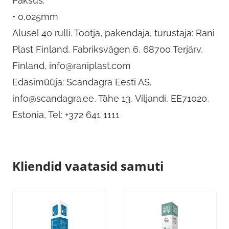
Paksus:
• 0,025mm
Alusel 40 rulli. Tootja, pakendaja, turustaja: Rani
Plast Finland, Fabriksvägen 6, 68700 Terjärv,
Finland,
info@raniplast.com
Edasimüüja: Scandagra Eesti AS,
info@scandagra.ee
, Tähe 13, Viljandi, EE71020,
Estonia, Tel: +372 641 1111
Kliendid vaatasid samuti