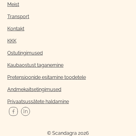
Meist
Transport
Kontakt
KKK
Ostutingimused
Kaubaostust taganemine
Pretensioonide esitamine toodetele
Andmekaitsetingimused
Privaatsussätete haldamine
© Scandagra 2026