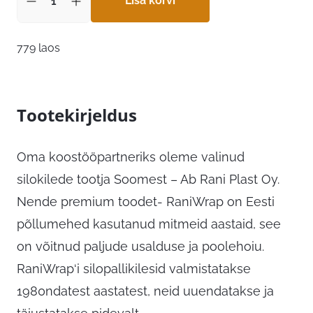
Lisa korvi
779 laos
Tootekirjeldus
Oma koostööpartneriks oleme valinud
silokilede tootja Soomest – Ab Rani Plast Oy.
Nende premium toodet- RaniWrap on Eesti
põllumehed kasutanud mitmeid aastaid, see
on võitnud paljude usalduse ja poolehoiu.
RaniWrap‘i silopallikilesid valmistatakse
1980ndatest aastatest, neid uuendatakse ja