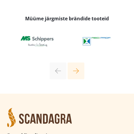
Müüme järgmiste brändide tooteid