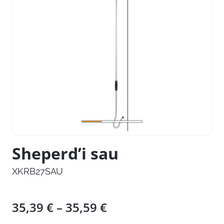
Sheperd’i sau
XKRB27SAU
Hinnavahemik:
35,39
€
–
35,59
€
35,39 €