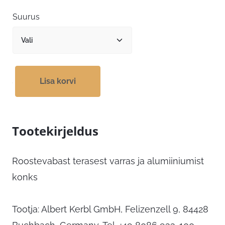
kuni
Suurus
35,59 €
Lisa korvi
Tootekirjeldus
Roostevabast terasest varras ja alumiiniumist
konks
Tootja: Albert Kerbl GmbH, Felizenzell 9, 84428