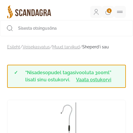
Liigu
sisu
juurde
Scandagra e-pood
Esileht
/
Veisekasvatus
/
Muud tarvikud
/
Sheperd’i sau
“Nisadesopudel tagasivooluta 300ml”
lisati sinu ostukorvi.
Vaata ostukorvi