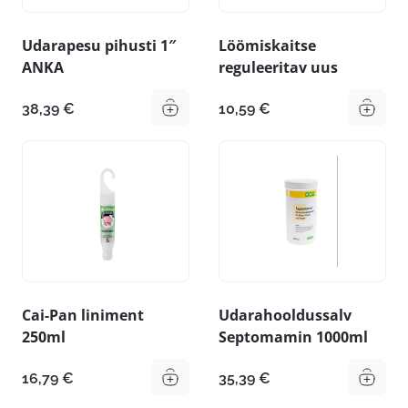
Udarapesu pihusti 1″
Löömiskaitse
ANKA
reguleeritav uus
38,39
€
10,59
€
Cai-Pan liniment
Udarahooldussalv
250ml
Septomamin 1000ml
16,79
€
35,39
€